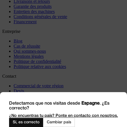
Livraisons et retours
Garantie des produits
Entretien des machines
Conditions générales de vente
Financement
Entreprise
Blog
Cas de réussite
Qui sommes-nous
Mentions légales
Politique de confidentialité
Politique relative aux cookies
Contact
Commercial de votre région
Devis
Incidents
Rendez-nous visite
Detectamos que nos visitas desde
Espagne
. ¿Es
correcto?
Travaillez avec nous
Outlet
¿No encuentras tu país? Ponte en contacto con nosotros.
Sí, es correcto
Cambiar país