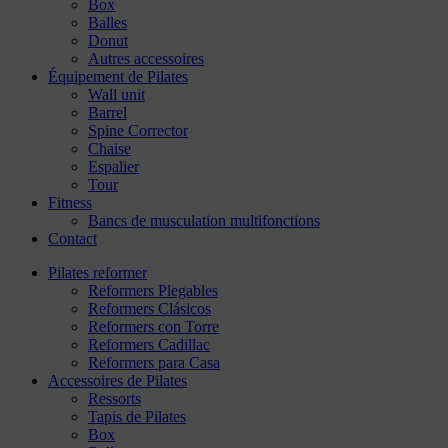
Box
Balles
Donut
Autres accessoires
Équipement de Pilates
Wall unit
Barrel
Spine Corrector
Chaise
Espalier
Tour
Fitness
Bancs de musculation multifonctions
Contact
Pilates reformer
Reformers Plegables
Reformers Clásicos
Reformers con Torre
Reformers Cadillac
Reformers para Casa
Accessoires de Pilates
Ressorts
Tapis de Pilates
Box