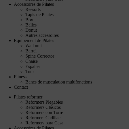
Accessoires de Pilates
Ressorts
Tapis de Pilates
Box
Balles
Donut
Autres accessoires
Équipement de Pilates
Wall unit
Barrel
Spine Corrector
Chaise
Espalier
Tour
Fitness
Bancs de musculation multifonctions
Contact
Pilates reformer
Reformers Plegables
Reformers Clásicos
Reformers con Torre
Reformers Cadillac
Reformers para Casa
Accessoires de Pilates