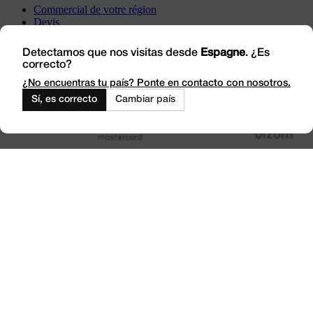
Commercial de votre région
Devis
Incidents
Rendez-nous visite
Detectamos que nos visitas desde
Espagne
. ¿Es
correcto?
Travaillez avec nous
Outlet
¿No encuentras tu país? Ponte en contacto con nosotros.
Sí, es correcto
Cambiar país