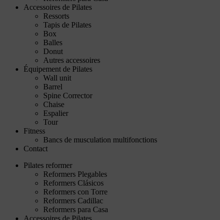
Accessoires de Pilates
Ressorts
Tapis de Pilates
Box
Balles
Donut
Autres accessoires
Équipement de Pilates
Wall unit
Barrel
Spine Corrector
Chaise
Espalier
Tour
Fitness
Bancs de musculation multifonctions
Contact
Pilates reformer
Reformers Plegables
Reformers Clásicos
Reformers con Torre
Reformers Cadillac
Reformers para Casa
Accessoires de Pilates