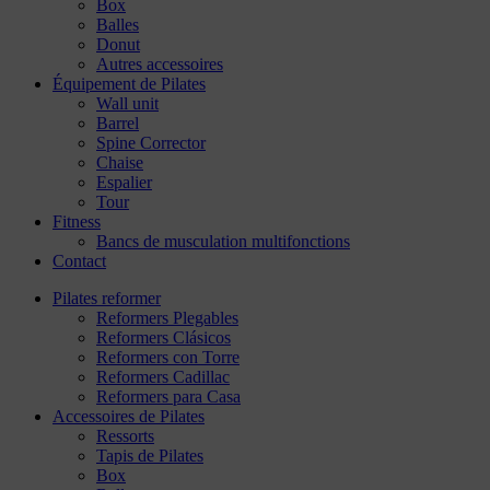
Box
Balles
Donut
Autres accessoires
Équipement de Pilates
Wall unit
Barrel
Spine Corrector
Chaise
Espalier
Tour
Fitness
Bancs de musculation multifonctions
Contact
Pilates reformer
Reformers Plegables
Reformers Clásicos
Reformers con Torre
Reformers Cadillac
Reformers para Casa
Accessoires de Pilates
Ressorts
Tapis de Pilates
Box