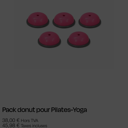
Choix des options
Ce produit a
plusieurs variations. Les options peuvent
être choisies sur la page du produit
Pack donut pour Pilates-Yoga
38,00
€
Hors TVA
45,98
€
Taxes incluses