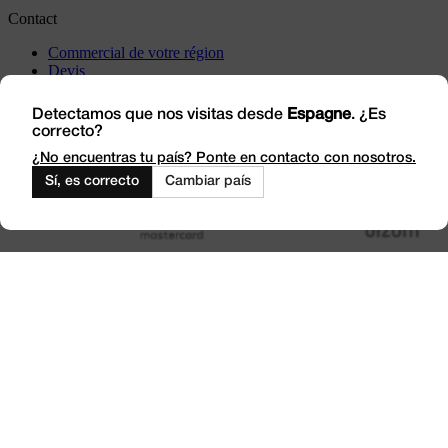
Contact
Commercial de votre région
Devis
Incidents
Rendez-nous visite
Detectamos que nos visitas desde
Espagne
. ¿Es
correcto?
Travaillez avec nous
Outlet
¿No encuentras tu país? Ponte en contacto con nosotros.
Sí, es correcto
Cambiar país