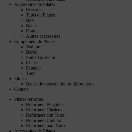
Accessoires de Pilates
Ressorts
Tapis de Pilates
Box
Balles
Donut
Autres accessoires
Équipement de Pilates
Wall unit
Barrel
Spine Corrector
Chaise
Espalier
Tour
Fitness
Bancs de musculation multifonctions
Contact
Pilates reformer
Reformers Plegables
Reformers Clásicos
Reformers con Torre
Reformers Cadillac
Reformers para Casa
Accessoires de Pilates