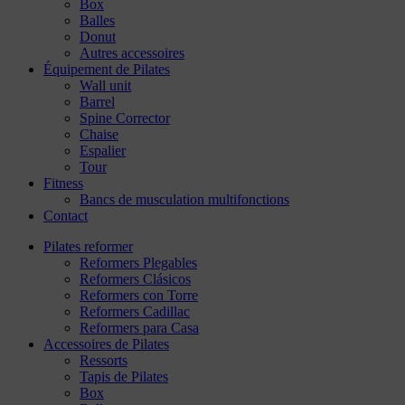
Box
Balles
Donut
Autres accessoires
Équipement de Pilates
Wall unit
Barrel
Spine Corrector
Chaise
Espalier
Tour
Fitness
Bancs de musculation multifonctions
Contact
Pilates reformer
Reformers Plegables
Reformers Clásicos
Reformers con Torre
Reformers Cadillac
Reformers para Casa
Accessoires de Pilates
Ressorts
Tapis de Pilates
Box