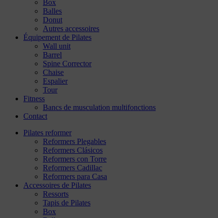
Box
Balles
Donut
Autres accessoires
Équipement de Pilates
Wall unit
Barrel
Spine Corrector
Chaise
Espalier
Tour
Fitness
Bancs de musculation multifonctions
Contact
Pilates reformer
Reformers Plegables
Reformers Clásicos
Reformers con Torre
Reformers Cadillac
Reformers para Casa
Accessoires de Pilates
Ressorts
Tapis de Pilates
Box