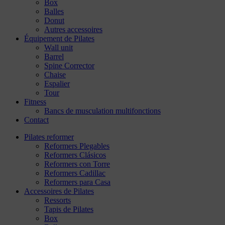
Box
Balles
Donut
Autres accessoires
Équipement de Pilates
Wall unit
Barrel
Spine Corrector
Chaise
Espalier
Tour
Fitness
Bancs de musculation multifonctions
Contact
Pilates reformer
Reformers Plegables
Reformers Clásicos
Reformers con Torre
Reformers Cadillac
Reformers para Casa
Accessoires de Pilates
Ressorts
Tapis de Pilates
Box