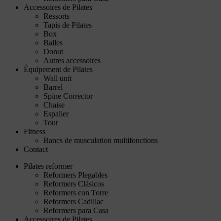
Accessoires de Pilates
Ressorts
Tapis de Pilates
Box
Balles
Donut
Autres accessoires
Équipement de Pilates
Wall unit
Barrel
Spine Corrector
Chaise
Espalier
Tour
Fitness
Bancs de musculation multifonctions
Contact
Pilates reformer
Reformers Plegables
Reformers Clásicos
Reformers con Torre
Reformers Cadillac
Reformers para Casa
Accessoires de Pilates