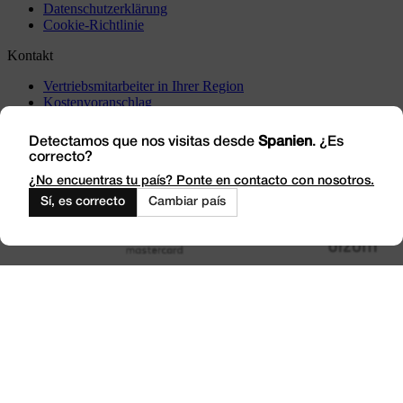
Datenschutzerklärung
Cookie-Richtlinie
Kontakt
Vertriebsmitarbeiter in Ihrer Region
Kostenvoranschlag
Vorfälle
Besuchen Sie uns
Detectamos que nos visitas desde
Spanien
. ¿Es
correcto?
Arbeiten Sie mit uns
Outlet
¿No encuentras tu país? Ponte en contacto con nosotros.
Sí, es correcto
Cambiar país