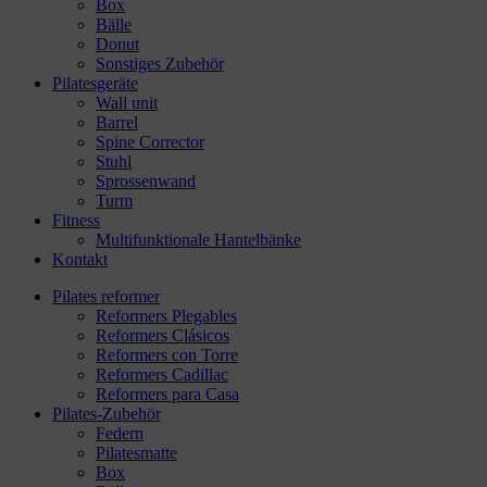
Box
Bälle
Donut
Sonstiges Zubehör
Pilatesgeräte
Wall unit
Barrel
Spine Corrector
Stuhl
Sprossenwand
Turm
Fitness
Multifunktionale Hantelbänke
Kontakt
Pilates reformer
Reformers Plegables
Reformers Clásicos
Reformers con Torre
Reformers Cadillac
Reformers para Casa
Pilates-Zubehör
Federn
Pilatesmatte
Box