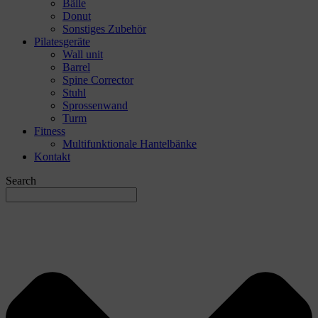
Bälle
Donut
Sonstiges Zubehör
Pilatesgeräte
Wall unit
Barrel
Spine Corrector
Stuhl
Sprossenwand
Turm
Fitness
Multifunktionale Hantelbänke
Kontakt
Search