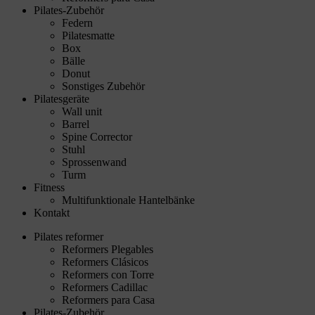
Pilates-Zubehör
Federn
Pilatesmatte
Box
Bälle
Donut
Sonstiges Zubehör
Pilatesgeräte
Wall unit
Barrel
Spine Corrector
Stuhl
Sprossenwand
Turm
Fitness
Multifunktionale Hantelbänke
Kontakt
Pilates reformer
Reformers Plegables
Reformers Clásicos
Reformers con Torre
Reformers Cadillac
Reformers para Casa
Pilates-Zubehör