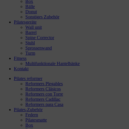
Box
Bälle
Donut
Sonstiges Zubehör
Pilatesgeräte
Wall unit
Barrel
Spine Corrector
Stuhl
Sprossenwand
Turm
Fitness
Multifunktionale Hantelbänke
Kontakt
Pilates reformer
Reformers Plegables
Reformers Clásicos
Reformers con Torre
Reformers Cadillac
Reformers para Casa
Pilates-Zubehör
Federn
Pilatesmatte
Box