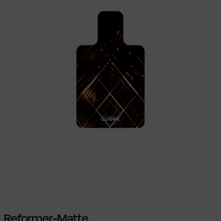
Ausführung wählen
Dieses Produkt
weist mehrere Varianten auf. Die
Optionen können auf der Produktseite
gewählt werden
Reformer-Matte