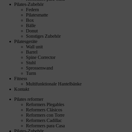
Pilates-Zubehör
Federn
Pilatesmatte
Box
Bälle
Donut
Sonstiges Zubehör
Pilatesgeräte
Wall unit
Barrel
Spine Corrector
Stuhl
Sprossenwand
Turm
Fitness
Multifunktionale Hantelbänke
Kontakt
Pilates reformer
Reformers Plegables
Reformers Clásicos
Reformers con Torre
Reformers Cadillac
Reformers para Casa
Pilates-Zubehör