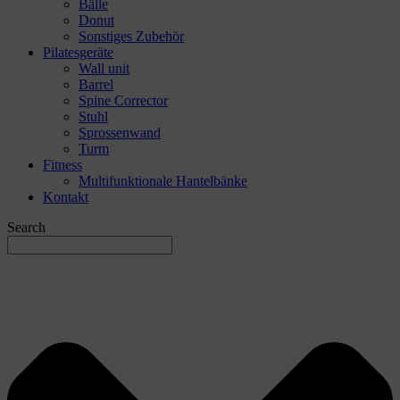
Bälle
Donut
Sonstiges Zubehör
Pilatesgeräte
Wall unit
Barrel
Spine Corrector
Stuhl
Sprossenwand
Turm
Fitness
Multifunktionale Hantelbänke
Kontakt
Search