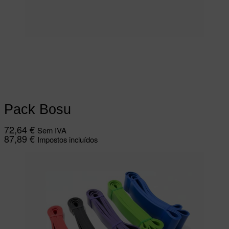
Ver opções
This product has multiple
variants. The options may be chosen on
the product page
Pack Bosu
72,64
€
Sem IVA
87,89
€
Impostos incluídos