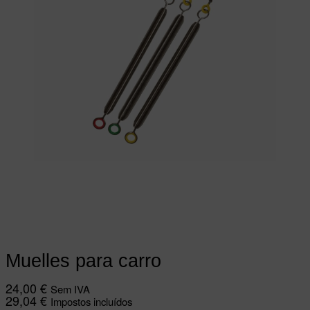
Ver opções
This product has multiple
variants. The options may be chosen on
the product page
Muelles para carro
24,00
€
Sem IVA
29,04
€
Impostos incluídos