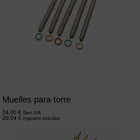
Ver opções
This product has multiple
variants. The options may be chosen on
the product page
Muelles para torre
24,00
€
Sem IVA
29,04
€
Impostos incluídos