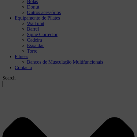
Bolas
Donut
Outros acessórios
Equipamento de Pilates
Wall unit
Barrel
Spine Corrector
Cadeira
Espaldar
Torre
Fitness
Bancos de Musculação Multifuncionais
Contacto
Search