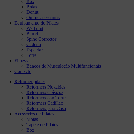
Box
Bolas
Donut
Outros acessórios
Equipamento de Pilates
Wall unit
Barrel
Spine Corrector
Cadeira
Espaldar
Torre
Fitness
Bancos de Musculação Multifuncionais
Contacto
Reformer pilates
Reformers Plegables
Reformers Clásicos
Reformers con Torre
Reformers Cadillac
Reformers para Casa
Acessórios de Pilates
Molas
Tapete de Pilates
Box