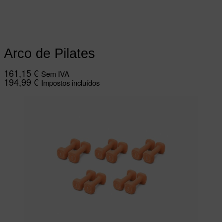
variants. The options may be chosen on
the product page
Arco de Pilates
161,15
€
Sem IVA
194,99
€
Impostos incluídos