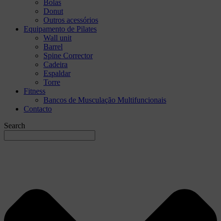
Bolas
Donut
Outros acessórios
Equipamento de Pilates
Wall unit
Barrel
Spine Corrector
Cadeira
Espaldar
Torre
Fitness
Bancos de Musculação Multifuncionais
Contacto
Search