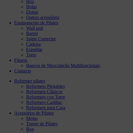
Box
Bolas
Donut
Outros acessórios
Equipamento de Pilates
Wall unit
Barrel
Spine Corrector
Cadeira
Espaldar
Torre
Fitness
Bancos de Musculação Multifuncionais
Contacto
Reformer pilates
Reformers Plegables
Reformers Clásicos
Reformers con Torre
Reformers Cadillac
Reformers para Casa
Acessórios de Pilates
Molas
Tapete de Pilates
Box