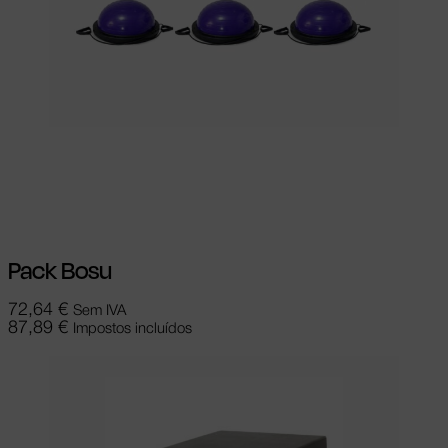
Ver opções
This product has multiple
variants. The options may be chosen on
the product page
Pack Bosu
72,64
€
Sem IVA
87,89
€
Impostos incluídos