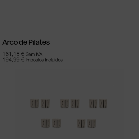
Ver opções
This product has multiple
variants. The options may be chosen on
the product page
Arco de Pilates
161,15
€
Sem IVA
194,99
€
Impostos incluídos