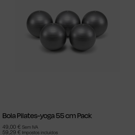
Ver opções
This product has multiple
variants. The options may be chosen on
the product page
Bola Pilates-yoga 55 cm Pack
49,00
€
Sem IVA
59,29
€
Impostos incluídos