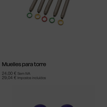
Ver opções
This product has multiple
variants. The options may be chosen on
the product page
Muelles para torre
24,00
€
Sem IVA
29,04
€
Impostos incluídos