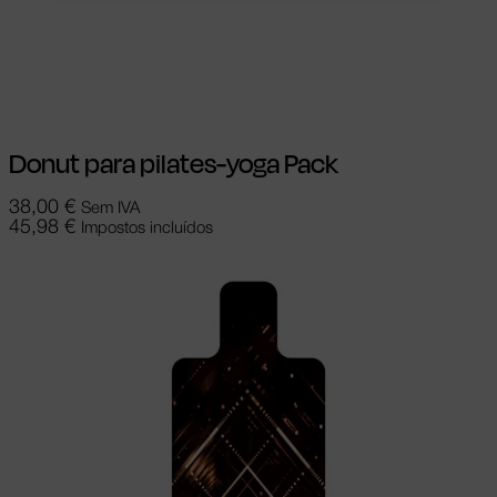
Ver opções
This product has multiple
variants. The options may be chosen on
the product page
Donut para pilates-yoga Pack
38,00
€
Sem IVA
45,98
€
Impostos incluídos