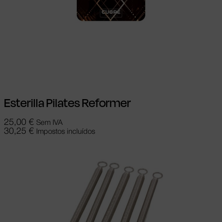
Ver opções
This product has multiple
variants. The options may be chosen on
the product page
Esterilla Pilates Reformer
25,00
€
Sem IVA
30,25
€
Impostos incluídos