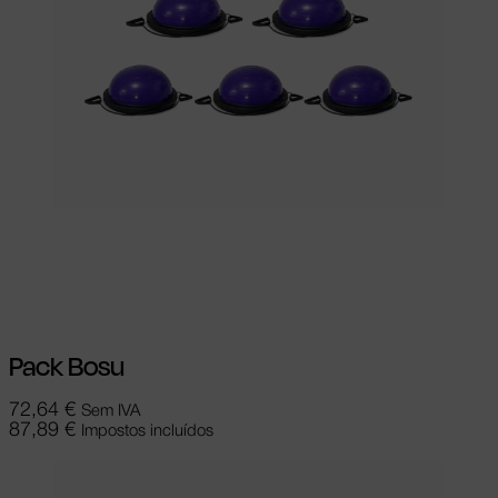
Ver opções
This product has multiple
variants. The options may be chosen on
the product page
Pack Bosu
72,64
€
Sem IVA
87,89
€
Impostos incluídos