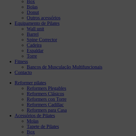
Box
Bolas
Donut
Outros acessórios
Equipamento de Pilates
Wall unit
Barrel
Spine Corrector
Cadeira
Espaldar
Torre
Fitness
Bancos de Musculação Multifuncionais
Contacto
Reformer pilates
Reformers Plegables
Reformers Clásicos
Reformers con Torre
Reformers Cadillac
Reformers para Casa
Acessórios de Pilates
Molas
Tapete de Pilates
Box