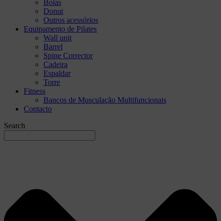
Bolas
Donut
Outros acessórios
Equipamento de Pilates
Wall unit
Barrel
Spine Corrector
Cadeira
Espaldar
Torre
Fitness
Bancos de Musculação Multifuncionais
Contacto
Search