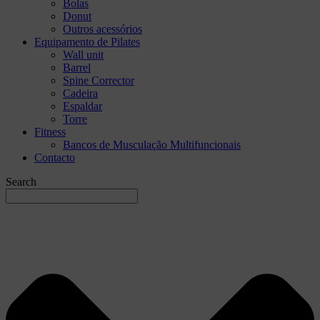
Bolas
Donut
Outros acessórios
Equipamento de Pilates
Wall unit
Barrel
Spine Corrector
Cadeira
Espaldar
Torre
Fitness
Bancos de Musculação Multifuncionais
Contacto
Search