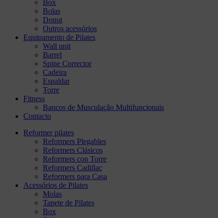
Box
Bolas
Donut
Outros acessórios
Equipamento de Pilates
Wall unit
Barrel
Spine Corrector
Cadeira
Espaldar
Torre
Fitness
Bancos de Musculação Multifuncionais
Contacto
Reformer pilates
Reformers Plegables
Reformers Clásicos
Reformers con Torre
Reformers Cadillac
Reformers para Casa
Acessórios de Pilates
Molas
Tapete de Pilates
Box