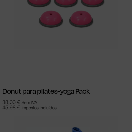
Ver opções
This product has multiple
variants. The options may be chosen on
the product page
Donut para pilates-yoga Pack
38,00
€
Sem IVA
45,98
€
Impostos incluídos