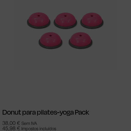
Ver opções
This product has multiple
variants. The options may be chosen on
the product page
Donut para pilates-yoga Pack
38,00
€
Sem IVA
45,98
€
Impostos incluídos