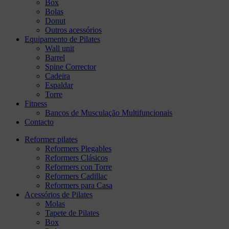
Box
Bolas
Donut
Outros acessórios
Equipamento de Pilates
Wall unit
Barrel
Spine Corrector
Cadeira
Espaldar
Torre
Fitness
Bancos de Musculação Multifuncionais
Contacto
Reformer pilates
Reformers Plegables
Reformers Clásicos
Reformers con Torre
Reformers Cadillac
Reformers para Casa
Acessórios de Pilates
Molas
Tapete de Pilates
Box