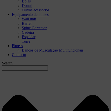
Bolas
Donut
Outros acessórios
Equipamento de Pilates
Wall unit
Barrel
Spine Corrector
Cadeira
Espaldar
Torre
Fitness
Bancos de Musculação Multifuncionais
Contacto
Search