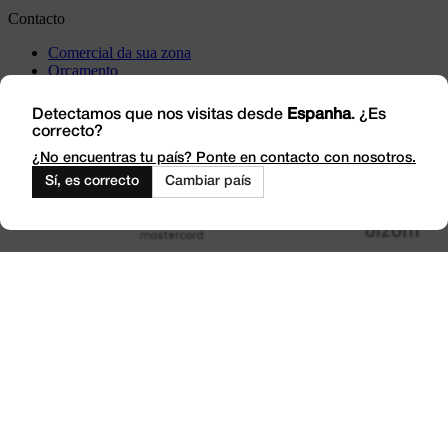
Contacto
Comercial da sua zona
Orçamento
Incidência
Visite-nos
Detectamos que nos visitas desde
Espanha
. ¿Es
correcto?
Trabalhe connosco
Outlet
¿No encuentras tu país? Ponte en contacto con nosotros.
Sí, es correcto
Cambiar país