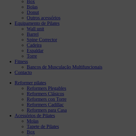
Box
Bolas
Donut
Outros acessórios
Equipamento de Pilates
Wall unit
Barrel
Spine Corrector
Cadeira
Espaldar
Torre
Fitness
Bancos de Musculação Multifuncionais
Contacto
Reformer pilates
Reformers Plegables
Reformers Clásicos
Reformers con Torre
Reformers Cadillac
Reformers para Casa
Acessórios de Pilates
Molas
Tapete de Pilates
Box