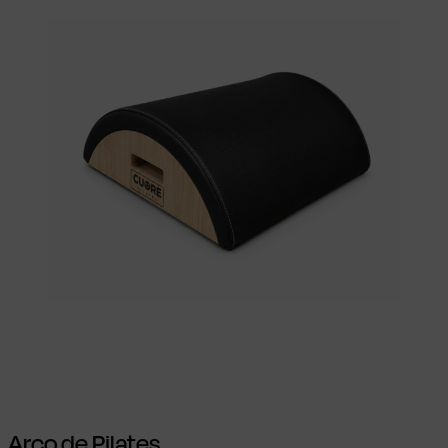
Ver opções
This product has multiple
variants. The options may be chosen on
the product page
Arco de Pilates