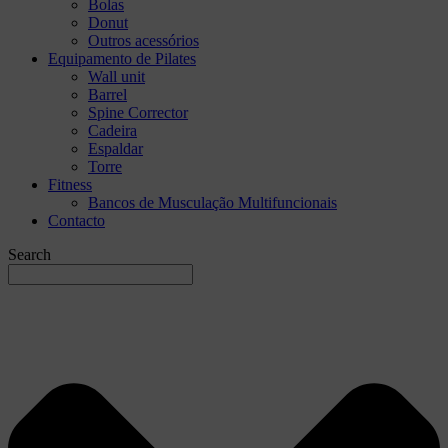
Bolas
Donut
Outros acessórios
Equipamento de Pilates
Wall unit
Barrel
Spine Corrector
Cadeira
Espaldar
Torre
Fitness
Bancos de Musculação Multifuncionais
Contacto
Search