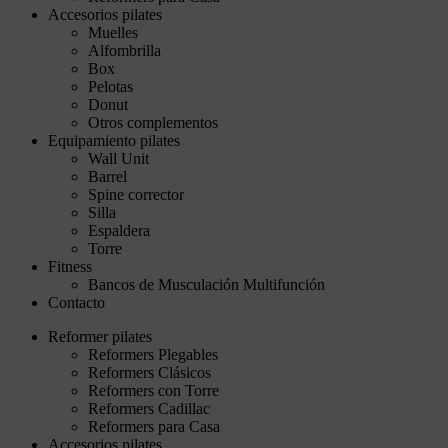
Accesorios pilates
Muelles
Alfombrilla
Box
Pelotas
Donut
Otros complementos
Equipamiento pilates
Wall Unit
Barrel
Spine corrector
Silla
Espaldera
Torre
Fitness
Bancos de Musculación Multifunción
Contacto
Reformer pilates
Reformers Plegables
Reformers Clásicos
Reformers con Torre
Reformers Cadillac
Reformers para Casa
Accesorios pilates