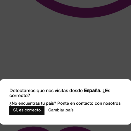
Detectamos que nos visitas desde
España
. ¿Es
Integridad y
correcto?
Transparencia
¿No encuentras tu país? Ponte en contacto con nosotros.
Sí, es correcto
Cambiar país