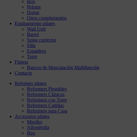
Box
Pelotas
Donut
Otros complementos
Equipamiento pilates
Wall Unit
Barrel
Spine corrector
Silla
Espaldera
Torre
Fitness
Bancos de Musculación Multifunción
Contacto
Reformer pilates
Reformers Plegables
Reformers Clásicos
Reformers con Torre
Reformers Cadillac
Reformers para Casa
Accesorios pilates
Muelles
Alfombrilla
Box