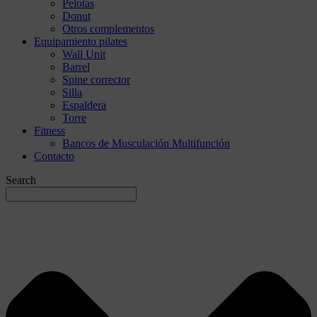
Pelotas
Donut
Otros complementos
Equipamiento pilates
Wall Unit
Barrel
Spine corrector
Silla
Espaldera
Torre
Fitness
Bancos de Musculación Multifunción
Contacto
Search