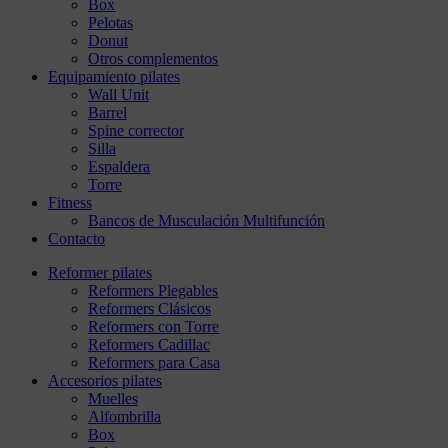
Box
Pelotas
Donut
Otros complementos
Equipamiento pilates
Wall Unit
Barrel
Spine corrector
Silla
Espaldera
Torre
Fitness
Bancos de Musculación Multifunción
Contacto
Reformer pilates
Reformers Plegables
Reformers Clásicos
Reformers con Torre
Reformers Cadillac
Reformers para Casa
Accesorios pilates
Muelles
Alfombrilla
Box