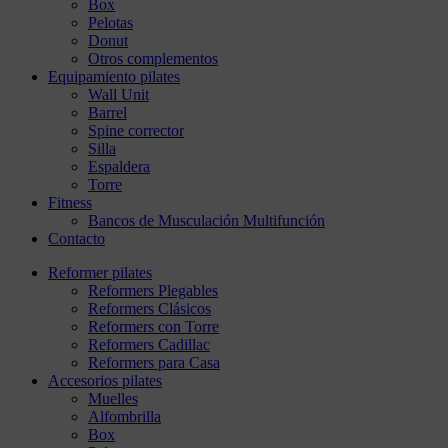
Box
Pelotas
Donut
Otros complementos
Equipamiento pilates
Wall Unit
Barrel
Spine corrector
Silla
Espaldera
Torre
Fitness
Bancos de Musculación Multifunción
Contacto
Reformer pilates
Reformers Plegables
Reformers Clásicos
Reformers con Torre
Reformers Cadillac
Reformers para Casa
Accesorios pilates
Muelles
Alfombrilla
Box