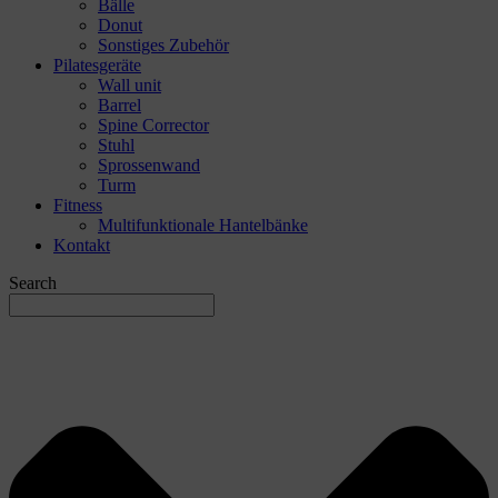
Bälle
Donut
Sonstiges Zubehör
Pilatesgeräte
Wall unit
Barrel
Spine Corrector
Stuhl
Sprossenwand
Turm
Fitness
Multifunktionale Hantelbänke
Kontakt
Search