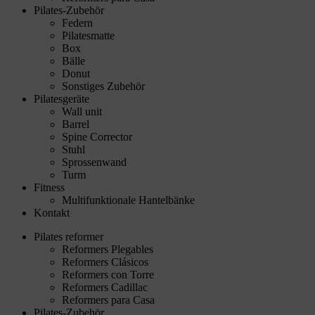
Pilates-Zubehör
Federn
Pilatesmatte
Box
Bälle
Donut
Sonstiges Zubehör
Pilatesgeräte
Wall unit
Barrel
Spine Corrector
Stuhl
Sprossenwand
Turm
Fitness
Multifunktionale Hantelbänke
Kontakt
Pilates reformer
Reformers Plegables
Reformers Clásicos
Reformers con Torre
Reformers Cadillac
Reformers para Casa
Pilates-Zubehör