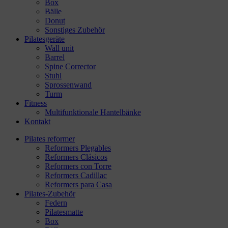
Box
Bälle
Donut
Sonstiges Zubehör
Pilatesgeräte
Wall unit
Barrel
Spine Corrector
Stuhl
Sprossenwand
Turm
Fitness
Multifunktionale Hantelbänke
Kontakt
Pilates reformer
Reformers Plegables
Reformers Clásicos
Reformers con Torre
Reformers Cadillac
Reformers para Casa
Pilates-Zubehör
Federn
Pilatesmatte
Box