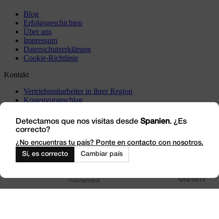
Blog
Erfolgsgeschichten
Über uns
Impressum
Datenschutzerklärung
Cookie-Richtlinie
Kontakt
Vertriebsmitarbeiter in Ihrer Region
Kostenvoranschlag
Vorfälle
Besuchen Sie uns
Detectamos que nos visitas desde
Spanien
. ¿Es
correcto?
Arbeiten Sie mit uns
Outlet
¿No encuentras tu país? Ponte en contacto con nosotros.
Sí, es correcto
Cambiar país