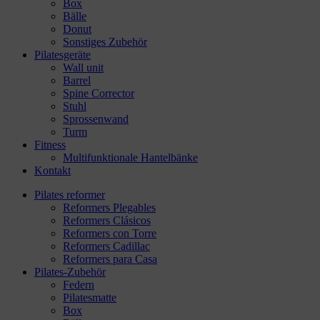
Box
Bälle
Donut
Sonstiges Zubehör
Pilatesgeräte
Wall unit
Barrel
Spine Corrector
Stuhl
Sprossenwand
Turm
Fitness
Multifunktionale Hantelbänke
Kontakt
Pilates reformer
Reformers Plegables
Reformers Clásicos
Reformers con Torre
Reformers Cadillac
Reformers para Casa
Pilates-Zubehör
Federn
Pilatesmatte
Box