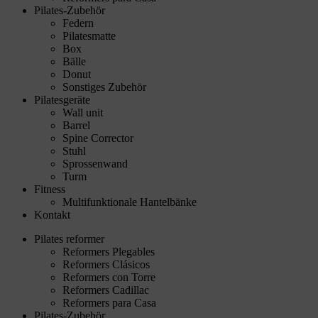
Pilates-Zubehör
Federn
Pilatesmatte
Box
Bälle
Donut
Sonstiges Zubehör
Pilatesgeräte
Wall unit
Barrel
Spine Corrector
Stuhl
Sprossenwand
Turm
Fitness
Multifunktionale Hantelbänke
Kontakt
Pilates reformer
Reformers Plegables
Reformers Clásicos
Reformers con Torre
Reformers Cadillac
Reformers para Casa
Pilates-Zubehör