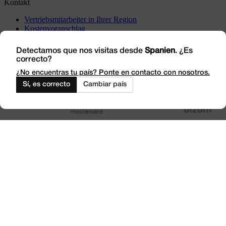
Kontakt
Vertriebsmitarbeiter in Ihrer Region
Kostenvoranschlag
Vorfälle
Besuchen Sie uns
Detectamos que nos visitas desde
Spanien
. ¿Es
correcto?
Arbeiten Sie mit uns
Outlet
¿No encuentras tu país? Ponte en contacto con nosotros.
Sí, es correcto
Cambiar país