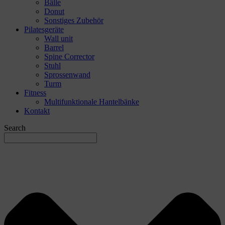
Bälle
Donut
Sonstiges Zubehör
Pilatesgeräte
Wall unit
Barrel
Spine Corrector
Stuhl
Sprossenwand
Turm
Fitness
Multifunktionale Hantelbänke
Kontakt
Search