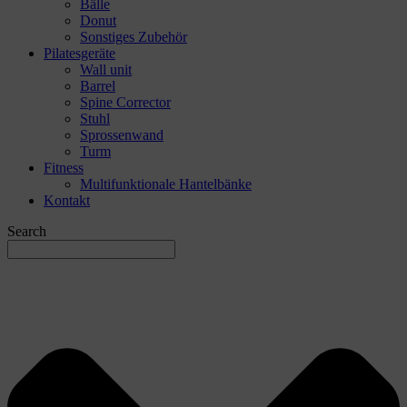
Bälle
Donut
Sonstiges Zubehör
Pilatesgeräte
Wall unit
Barrel
Spine Corrector
Stuhl
Sprossenwand
Turm
Fitness
Multifunktionale Hantelbänke
Kontakt
Search