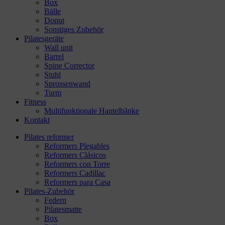
Box
Bälle
Donut
Sonstiges Zubehör
Pilatesgeräte
Wall unit
Barrel
Spine Corrector
Stuhl
Sprossenwand
Turm
Fitness
Multifunktionale Hantelbänke
Kontakt
Pilates reformer
Reformers Plegables
Reformers Clásicos
Reformers con Torre
Reformers Cadillac
Reformers para Casa
Pilates-Zubehör
Federn
Pilatesmatte
Box