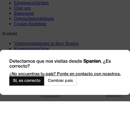
Erfolgsgeschichten
Über uns
Impressum
Datenschutzerklärung
Cookie-Richtlinie
Kontakt
Vertriebsmitarbeiter in Ihrer Region
Kostenvoranschlag
Vorfälle
Besuchen Sie uns
Detectamos que nos visitas desde
Spanien
. ¿Es
correcto?
Arbeiten Sie mit uns
Outlet
¿No encuentras tu país? Ponte en contacto con nosotros.
Sí, es correcto
Cambiar país