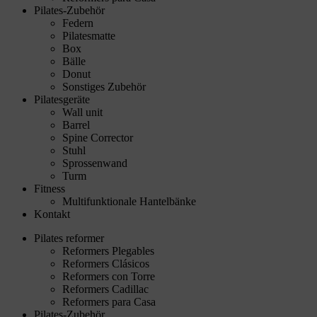
Pilates-Zubehör
Federn
Pilatesmatte
Box
Bälle
Donut
Sonstiges Zubehör
Pilatesgeräte
Wall unit
Barrel
Spine Corrector
Stuhl
Sprossenwand
Turm
Fitness
Multifunktionale Hantelbänke
Kontakt
Pilates reformer
Reformers Plegables
Reformers Clásicos
Reformers con Torre
Reformers Cadillac
Reformers para Casa
Pilates-Zubehör