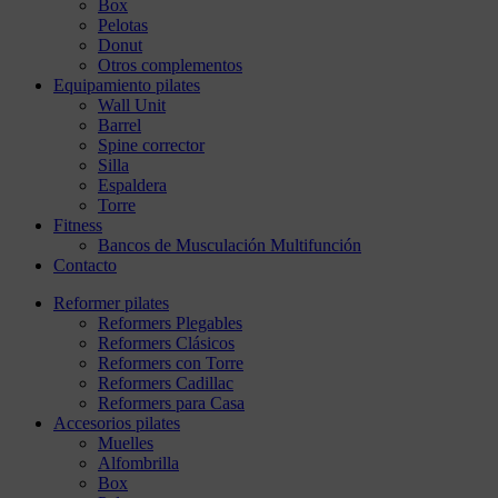
Box
Pelotas
Donut
Otros complementos
Equipamiento pilates
Wall Unit
Barrel
Spine corrector
Silla
Espaldera
Torre
Fitness
Bancos de Musculación Multifunción
Contacto
Reformer pilates
Reformers Plegables
Reformers Clásicos
Reformers con Torre
Reformers Cadillac
Reformers para Casa
Accesorios pilates
Muelles
Alfombrilla
Box