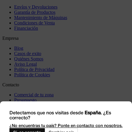
Envíos y Devoluciones
Garantía de Productos
Mantenimiento de Máquinas
Condiciones de Venta
Financiación
Empresa
Blog
Casos de exito
Quiénes Somos
Aviso Legal
Política de Privacidad
Política de Cookies
Contacto
Comercial de tu zona
Presupuesto
Incidencia
Visítanos
Detectamos que nos visitas desde
España
. ¿Es
correcto?
Trabaja con Nosotros
Outlet
¿No encuentras tu país? Ponte en contacto con nosotros.