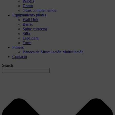
Pelotas
Donut
Otros complementos
Equipamiento pilates
Wall Unit
Barrel
Spine corrector
Silla
Espaldera
Torre
Fitness
Bancos de Musculación Multifunción
Contacto
Search