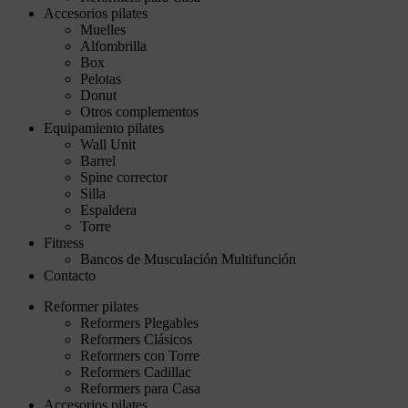
Accesorios pilates
Muelles
Alfombrilla
Box
Pelotas
Donut
Otros complementos
Equipamiento pilates
Wall Unit
Barrel
Spine corrector
Silla
Espaldera
Torre
Fitness
Bancos de Musculación Multifunción
Contacto
Reformer pilates
Reformers Plegables
Reformers Clásicos
Reformers con Torre
Reformers Cadillac
Reformers para Casa
Accesorios pilates