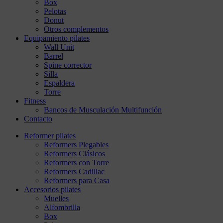
Box
Pelotas
Donut
Otros complementos
Equipamiento pilates
Wall Unit
Barrel
Spine corrector
Silla
Espaldera
Torre
Fitness
Bancos de Musculación Multifunción
Contacto
Reformer pilates
Reformers Plegables
Reformers Clásicos
Reformers con Torre
Reformers Cadillac
Reformers para Casa
Accesorios pilates
Muelles
Alfombrilla
Box