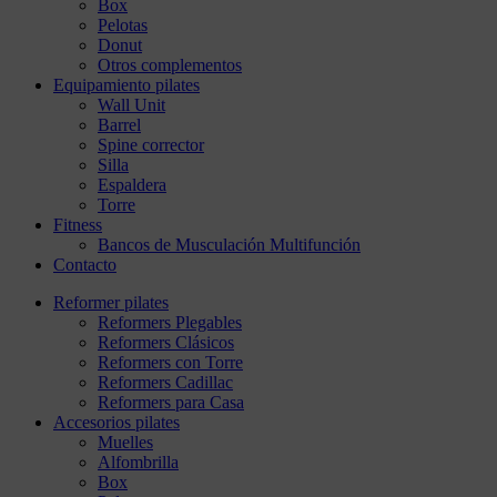
Box
Pelotas
Donut
Otros complementos
Equipamiento pilates
Wall Unit
Barrel
Spine corrector
Silla
Espaldera
Torre
Fitness
Bancos de Musculación Multifunción
Contacto
Reformer pilates
Reformers Plegables
Reformers Clásicos
Reformers con Torre
Reformers Cadillac
Reformers para Casa
Accesorios pilates
Muelles
Alfombrilla
Box