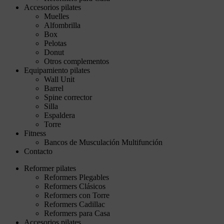
Accesorios pilates
Muelles
Alfombrilla
Box
Pelotas
Donut
Otros complementos
Equipamiento pilates
Wall Unit
Barrel
Spine corrector
Silla
Espaldera
Torre
Fitness
Bancos de Musculación Multifunción
Contacto
Reformer pilates
Reformers Plegables
Reformers Clásicos
Reformers con Torre
Reformers Cadillac
Reformers para Casa
Accesorios pilates