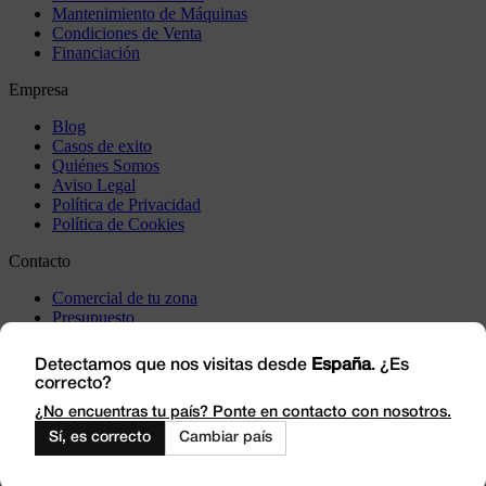
Mantenimiento de Máquinas
Condiciones de Venta
Financiación
Empresa
Blog
Casos de exito
Quiénes Somos
Aviso Legal
Política de Privacidad
Política de Cookies
Contacto
Comercial de tu zona
Presupuesto
Incidencia
Visítanos
Detectamos que nos visitas desde
España
. ¿Es
correcto?
Trabaja con Nosotros
Outlet
¿No encuentras tu país? Ponte en contacto con nosotros.
Sí, es correcto
Cambiar país