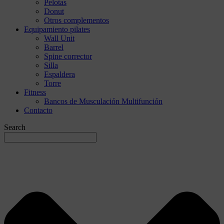
Pelotas
Donut
Otros complementos
Equipamiento pilates
Wall Unit
Barrel
Spine corrector
Silla
Espaldera
Torre
Fitness
Bancos de Musculación Multifunción
Contacto
Search