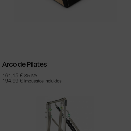
Seleccionar opciones
Este producto
tiene múltiples variantes. Las opciones se
pueden elegir en la página de producto
Arco de Pilates
161,15
€
Sin IVA
194,99
€
Impuestos incluidos