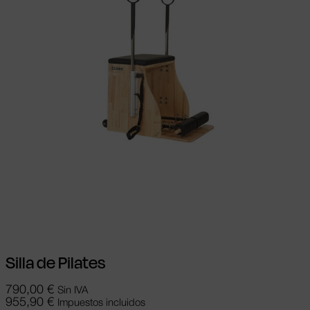
Seleccionar opciones
Este producto
tiene múltiples variantes. Las opciones se
pueden elegir en la página de producto
Silla de Pilates
790,00
€
Sin IVA
955,90
€
Impuestos incluidos