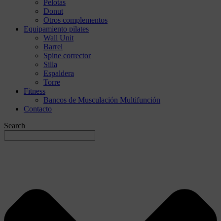
Pelotas
Donut
Otros complementos
Equipamiento pilates
Wall Unit
Barrel
Spine corrector
Silla
Espaldera
Torre
Fitness
Bancos de Musculación Multifunción
Contacto
Search