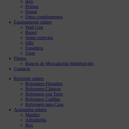
Box
Pelotas
Donut
Otros complementos
Equipamiento pilates
Wall Unit
Barrel
Spine corrector
Silla
Espaldera
Torre
Fitness
Bancos de Musculación Multifunción
Contacto
Reformer pilates
Reformers Plegables
Reformers Clásicos
Reformers con Torre
Reformers Cadillac
Reformers para Casa
Accesorios pilates
Muelles
Alfombrilla
Box