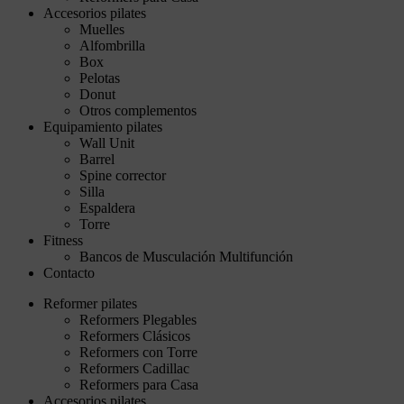
Accesorios pilates
Muelles
Alfombrilla
Box
Pelotas
Donut
Otros complementos
Equipamiento pilates
Wall Unit
Barrel
Spine corrector
Silla
Espaldera
Torre
Fitness
Bancos de Musculación Multifunción
Contacto
Reformer pilates
Reformers Plegables
Reformers Clásicos
Reformers con Torre
Reformers Cadillac
Reformers para Casa
Accesorios pilates