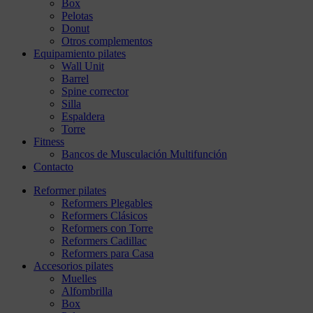
Box
Pelotas
Donut
Otros complementos
Equipamiento pilates
Wall Unit
Barrel
Spine corrector
Silla
Espaldera
Torre
Fitness
Bancos de Musculación Multifunción
Contacto
Reformer pilates
Reformers Plegables
Reformers Clásicos
Reformers con Torre
Reformers Cadillac
Reformers para Casa
Accesorios pilates
Muelles
Alfombrilla
Box