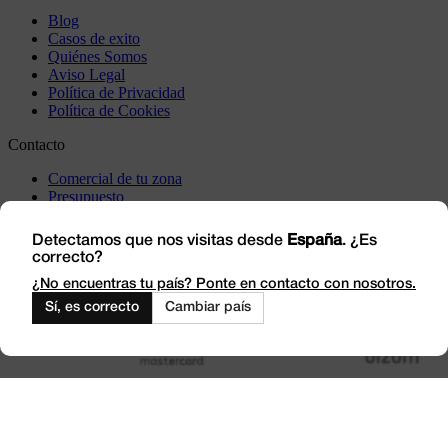
Blog
Casos de exito
Quiénes Somos
Aviso Legal
Política de Privacidad
Política de Cookies
Contacto
Comercial de tu zona
Presupuesto
Incidencia
Visítanos
Detectamos que nos visitas desde
España
. ¿Es
correcto?
Trabaja con Nosotros
Outlet
¿No encuentras tu país? Ponte en contacto con nosotros.
Sí, es correcto
Cambiar país