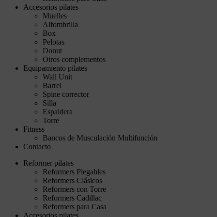
Accesorios pilates
Muelles
Alfombrilla
Box
Pelotas
Donut
Otros complementos
Equipamiento pilates
Wall Unit
Barrel
Spine corrector
Silla
Espaldera
Torre
Fitness
Bancos de Musculación Multifunción
Contacto
Reformer pilates
Reformers Plegables
Reformers Clásicos
Reformers con Torre
Reformers Cadillac
Reformers para Casa
Accesorios pilates