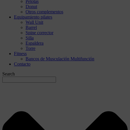
Pelotas
Donut
Otros complementos
Equipamiento pilates
Wall Unit
Barrel
Spine corrector
Silla
Espaldera
Torre
Fitness
Bancos de Musculación Multifunción
Contacto
Search