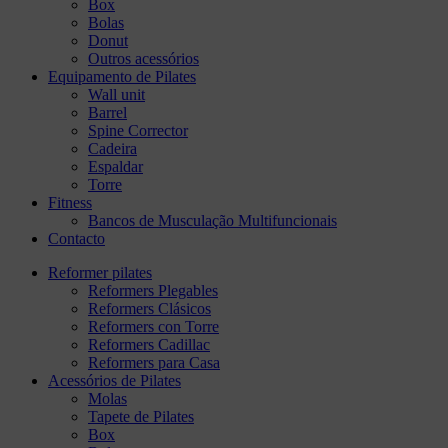
Box
Bolas
Donut
Outros acessórios
Equipamento de Pilates
Wall unit
Barrel
Spine Corrector
Cadeira
Espaldar
Torre
Fitness
Bancos de Musculação Multifuncionais
Contacto
Reformer pilates
Reformers Plegables
Reformers Clásicos
Reformers con Torre
Reformers Cadillac
Reformers para Casa
Acessórios de Pilates
Molas
Tapete de Pilates
Box