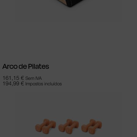
Ver opções
This product has multiple
variants. The options may be chosen on
the product page
Arco de Pilates
161,15
€
Sem IVA
194,99
€
Impostos incluídos