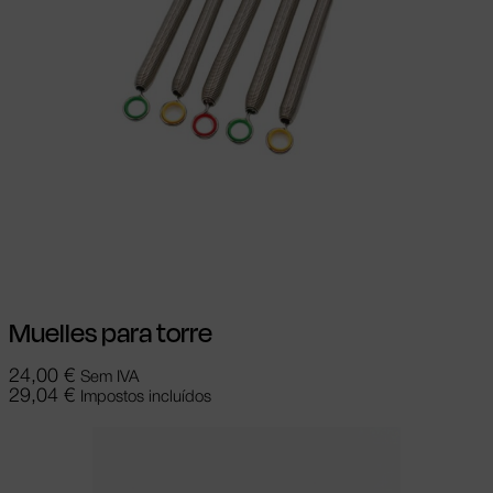
Ver opções
This product has multiple
variants. The options may be chosen on
the product page
Muelles para torre
24,00
€
Sem IVA
29,04
€
Impostos incluídos