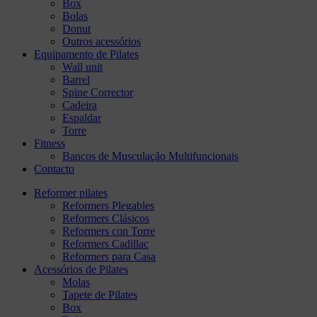
Box
Bolas
Donut
Outros acessórios
Equipamento de Pilates
Wall unit
Barrel
Spine Corrector
Cadeira
Espaldar
Torre
Fitness
Bancos de Musculação Multifuncionais
Contacto
Reformer pilates
Reformers Plegables
Reformers Clásicos
Reformers con Torre
Reformers Cadillac
Reformers para Casa
Acessórios de Pilates
Molas
Tapete de Pilates
Box