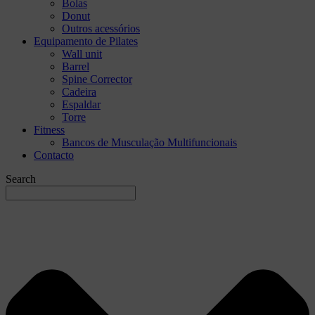
Bolas
Donut
Outros acessórios
Equipamento de Pilates
Wall unit
Barrel
Spine Corrector
Cadeira
Espaldar
Torre
Fitness
Bancos de Musculação Multifuncionais
Contacto
Search