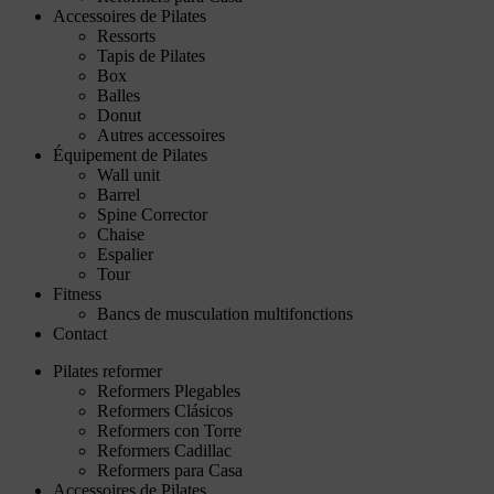
Accessoires de Pilates
Ressorts
Tapis de Pilates
Box
Balles
Donut
Autres accessoires
Équipement de Pilates
Wall unit
Barrel
Spine Corrector
Chaise
Espalier
Tour
Fitness
Bancs de musculation multifonctions
Contact
Pilates reformer
Reformers Plegables
Reformers Clásicos
Reformers con Torre
Reformers Cadillac
Reformers para Casa
Accessoires de Pilates