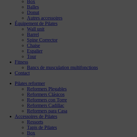
Box
Balles
Donut
Autres accessoires
Équipement de Pilates
Wall unit
Barrel
Spine Corrector
Chaise
Espalier
Tour
Fitness
Bancs de musculation multifonctions
Contact
Pilates reformer
Reformers Plegables
Reformers Clásicos
Reformers con Torre
Reformers Cadillac
Reformers para Casa
Accessoires de Pilates
Ressorts
Tapis de Pilates
Box