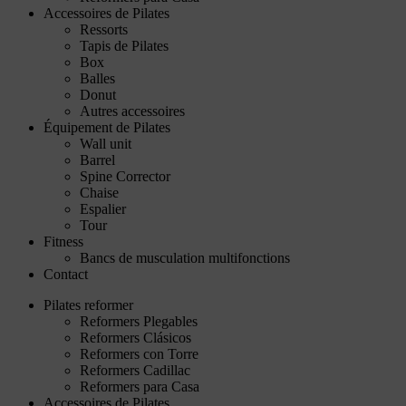
Accessoires de Pilates
Ressorts
Tapis de Pilates
Box
Balles
Donut
Autres accessoires
Équipement de Pilates
Wall unit
Barrel
Spine Corrector
Chaise
Espalier
Tour
Fitness
Bancs de musculation multifonctions
Contact
Pilates reformer
Reformers Plegables
Reformers Clásicos
Reformers con Torre
Reformers Cadillac
Reformers para Casa
Accessoires de Pilates