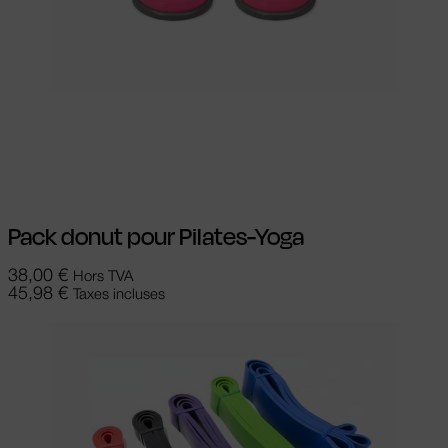
Choix des options
Ce produit a
plusieurs variations. Les options peuvent
être choisies sur la page du produit
Pack donut pour Pilates-Yoga
38,00
€
Hors TVA
45,98
€
Taxes incluses