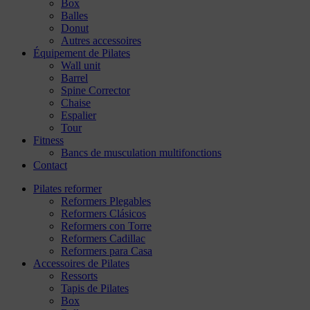
Box
Balles
Donut
Autres accessoires
Équipement de Pilates
Wall unit
Barrel
Spine Corrector
Chaise
Espalier
Tour
Fitness
Bancs de musculation multifonctions
Contact
Pilates reformer
Reformers Plegables
Reformers Clásicos
Reformers con Torre
Reformers Cadillac
Reformers para Casa
Accessoires de Pilates
Ressorts
Tapis de Pilates
Box