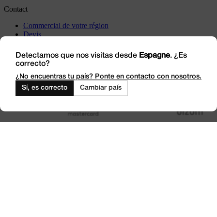
Contact
Commercial de votre région
Devis
Incidents
Rendez-nous visite
Detectamos que nos visitas desde
Espagne
. ¿Es
correcto?
Travaillez avec nous
Outlet
¿No encuentras tu país? Ponte en contacto con nosotros.
Sí, es correcto
Cambiar país