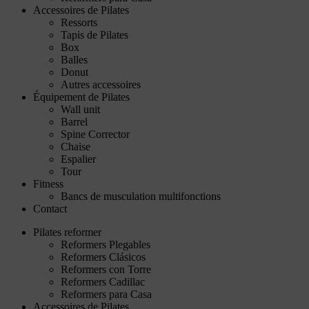
Accessoires de Pilates
Ressorts
Tapis de Pilates
Box
Balles
Donut
Autres accessoires
Équipement de Pilates
Wall unit
Barrel
Spine Corrector
Chaise
Espalier
Tour
Fitness
Bancs de musculation multifonctions
Contact
Pilates reformer
Reformers Plegables
Reformers Clásicos
Reformers con Torre
Reformers Cadillac
Reformers para Casa
Accessoires de Pilates