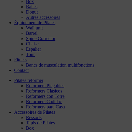
Box
Balles
Donut
Autres accessoires
Équipement de Pilates
Wall unit
Barrel
Spine Corrector
Chaise
Espalier
Tour
Fitness
Bancs de musculation multifonctions
Contact
Pilates reformer
Reformers Plegables
Reformers Clásicos
Reformers con Torre
Reformers Cadillac
Reformers para Casa
Accessoires de Pilates
Ressorts
Tapis de Pilates
Box