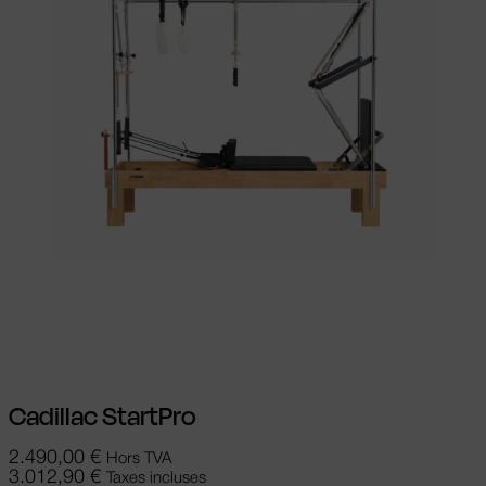
Choix des options
Ce produit a
plusieurs variations. Les options peuvent
être choisies sur la page du produit
Cadillac StartPro
2.490,00
€
Hors TVA
3.012,90
€
Taxes incluses