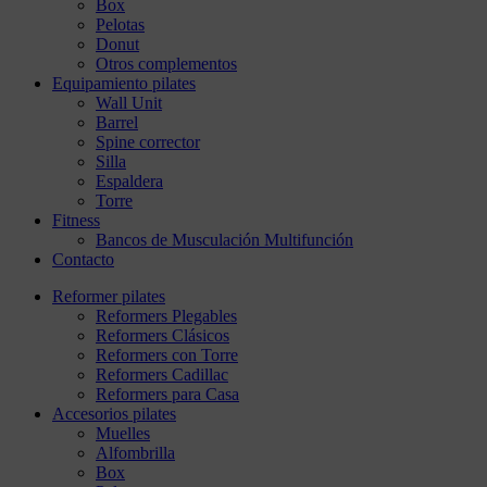
Box
Pelotas
Donut
Otros complementos
Equipamiento pilates
Wall Unit
Barrel
Spine corrector
Silla
Espaldera
Torre
Fitness
Bancos de Musculación Multifunción
Contacto
Reformer pilates
Reformers Plegables
Reformers Clásicos
Reformers con Torre
Reformers Cadillac
Reformers para Casa
Accesorios pilates
Muelles
Alfombrilla
Box