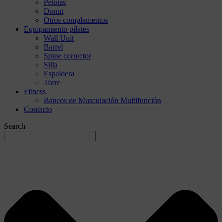
Pelotas
Donut
Otros complementos
Equipamiento pilates
Wall Unit
Barrel
Spine corrector
Silla
Espaldera
Torre
Fitness
Bancos de Musculación Multifunción
Contacto
Search