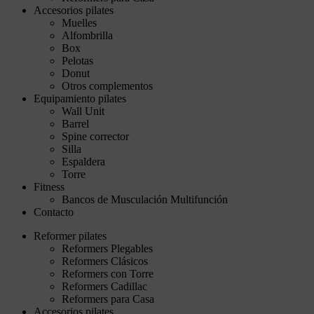
Accesorios pilates
Muelles
Alfombrilla
Box
Pelotas
Donut
Otros complementos
Equipamiento pilates
Wall Unit
Barrel
Spine corrector
Silla
Espaldera
Torre
Fitness
Bancos de Musculación Multifunción
Contacto
Reformer pilates
Reformers Plegables
Reformers Clásicos
Reformers con Torre
Reformers Cadillac
Reformers para Casa
Accesorios pilates