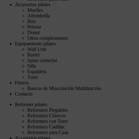
Accesorios pilates
Muelles
Alfombrilla
Box
Pelotas
Donut
Otros complementos
Equipamiento pilates
Wall Unit
Barrel
Spine corrector
Silla
Espaldera
Torre
Fitness
Bancos de Musculación Multifunción
Contacto
Reformer pilates
Reformers Plegables
Reformers Clásicos
Reformers con Torre
Reformers Cadillac
Reformers para Casa
Accesorios pilates