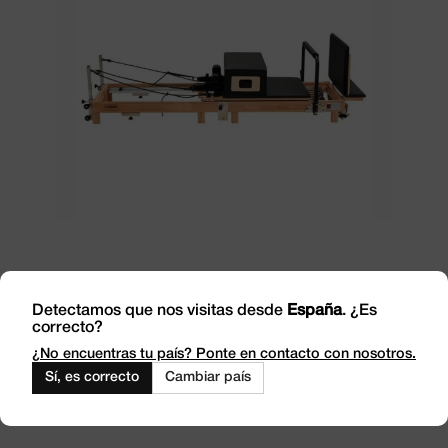
Añadir al carrito
Detectamos que nos visitas desde
España
. ¿Es
Reformer plegable de madera Advance
correcto?
¿No encuentras tu país? Ponte en contacto con nosotros.
1.350,00
€
Sin IVA
Sí, es correcto
Cambiar país
1.633,50
€
Impuestos incluidos