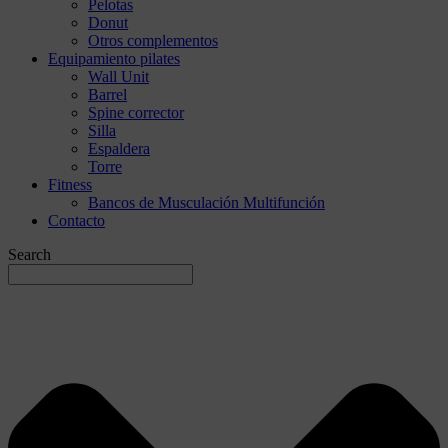
Pelotas
Donut
Otros complementos
Equipamiento pilates
Wall Unit
Barrel
Spine corrector
Silla
Espaldera
Torre
Fitness
Bancos de Musculación Multifunción
Contacto
Search