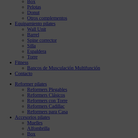
Box
Pelotas
Donut
Otros complementos
Equipamiento pilates
Wall Unit
Barrel
Spine corrector
Silla
Espaldera
Torre
Fitness
Bancos de Musculación Multifunción
Contacto
Reformer pilates
Reformers Plegables
Reformers Clásicos
Reformers con Torre
Reformers Cadillac
Reformers para Casa
Accesorios pilates
Muelles
Alfombrilla
Box