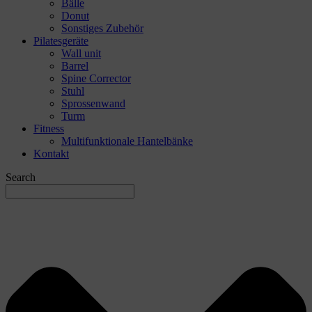
Bälle
Donut
Sonstiges Zubehör
Pilatesgeräte
Wall unit
Barrel
Spine Corrector
Stuhl
Sprossenwand
Turm
Fitness
Multifunktionale Hantelbänke
Kontakt
Search