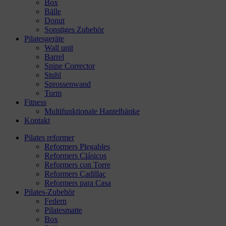
Box
Bälle
Donut
Sonstiges Zubehör
Pilatesgeräte
Wall unit
Barrel
Spine Corrector
Stuhl
Sprossenwand
Turm
Fitness
Multifunktionale Hantelbänke
Kontakt
Pilates reformer
Reformers Plegables
Reformers Clásicos
Reformers con Torre
Reformers Cadillac
Reformers para Casa
Pilates-Zubehör
Federn
Pilatesmatte
Box