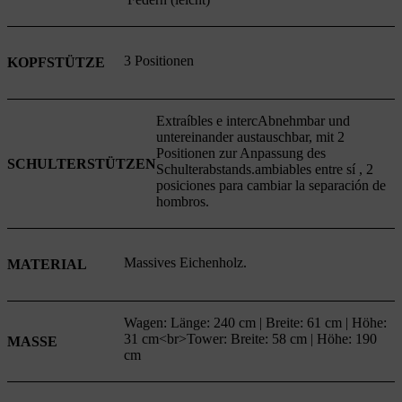
3 Positionen
KOPFSTÜTZE
Extraíbles e intercAbnehmbar und
untereinander austauschbar, mit 2
Positionen zur Anpassung des
SCHULTERSTÜTZEN
Schulterabstands.ambiables entre sí , 2
posiciones para cambiar la separación de
hombros.
Massives Eichenholz.
MATERIAL
Wagen: Länge: 240 cm | Breite: 61 cm | Höhe:
31 cm<br>Tower: Breite: 58 cm | Höhe: 190
MASSE
cm