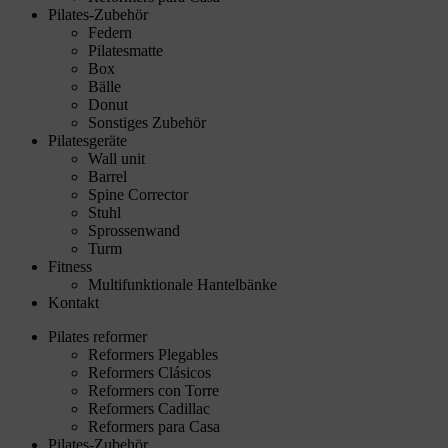
Pilates-Zubehör
Federn
Pilatesmatte
Box
Bälle
Donut
Sonstiges Zubehör
Pilatesgeräte
Wall unit
Barrel
Spine Corrector
Stuhl
Sprossenwand
Turm
Fitness
Multifunktionale Hantelbänke
Kontakt
Pilates reformer
Reformers Plegables
Reformers Clásicos
Reformers con Torre
Reformers Cadillac
Reformers para Casa
Pilates-Zubehör