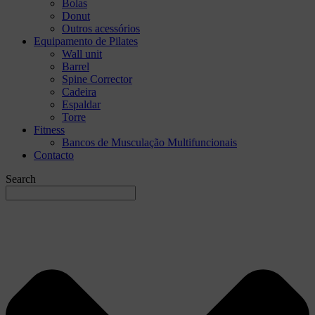
Bolas
Donut
Outros acessórios
Equipamento de Pilates
Wall unit
Barrel
Spine Corrector
Cadeira
Espaldar
Torre
Fitness
Bancos de Musculação Multifuncionais
Contacto
Search