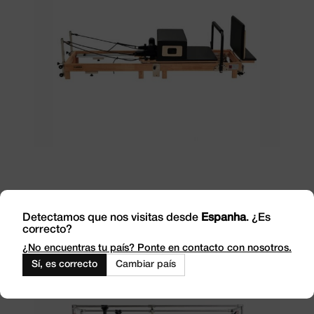
Adicionar
Reformer dobrável de madeira Advance
Detectamos que nos visitas desde
Espanha
. ¿Es
correcto?
¿No encuentras tu país? Ponte en contacto con nosotros.
1.350,00
€
Sem IVA
1.633,50
€
Impostos incluídos
Sí, es correcto
Cambiar país