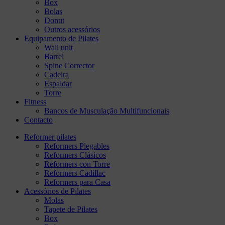
Box
Bolas
Donut
Outros acessórios
Equipamento de Pilates
Wall unit
Barrel
Spine Corrector
Cadeira
Espaldar
Torre
Fitness
Bancos de Musculação Multifuncionais
Contacto
Reformer pilates
Reformers Plegables
Reformers Clásicos
Reformers con Torre
Reformers Cadillac
Reformers para Casa
Acessórios de Pilates
Molas
Tapete de Pilates
Box