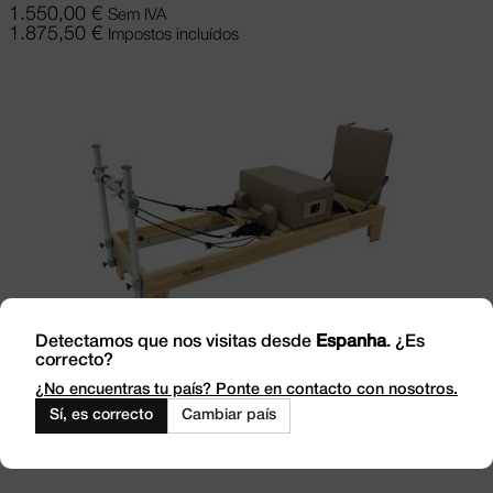
1.550,00
€
Sem IVA
1.875,50
€
Impostos incluídos
Detectamos que nos visitas desde
Espanha
. ¿Es
correcto?
Ver opções
This product has multiple
¿No encuentras tu país? Ponte en contacto con nosotros.
variants. The options may be chosen on
Sí, es correcto
Cambiar país
the product page