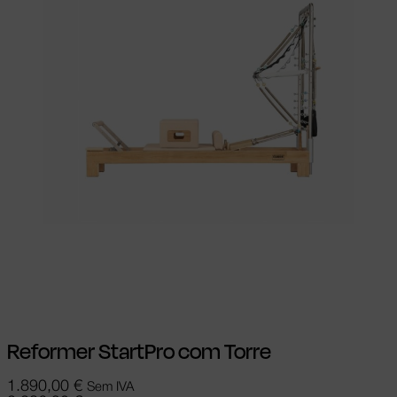
Ver opções
This product has multiple
variants. The options may be chosen on
the product page
Reformer StartPro com Torre
1.890,00
€
Sem IVA