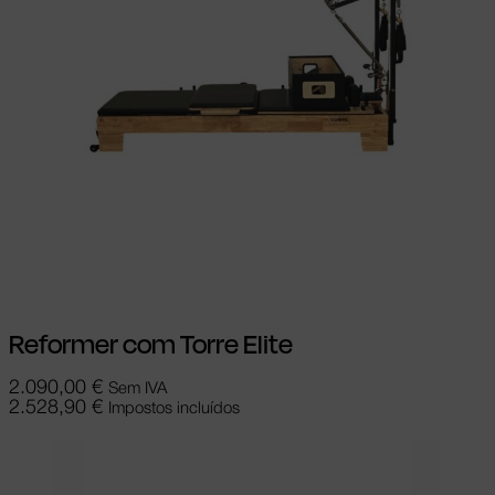
Ver opções
This product has multiple
variants. The options may be chosen on
the product page
Reformer com Torre Elite
2.090,00
€
Sem IVA
2.528,90
€
Impostos incluídos