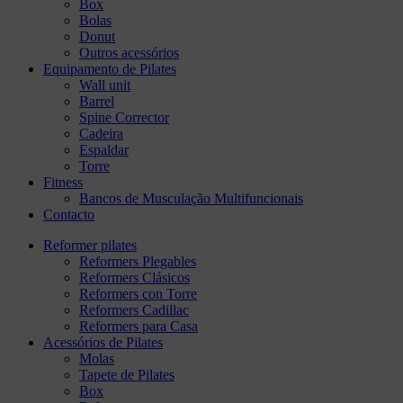
Box
Bolas
Donut
Outros acessórios
Equipamento de Pilates
Wall unit
Barrel
Spine Corrector
Cadeira
Espaldar
Torre
Fitness
Bancos de Musculação Multifuncionais
Contacto
Reformer pilates
Reformers Plegables
Reformers Clásicos
Reformers con Torre
Reformers Cadillac
Reformers para Casa
Acessórios de Pilates
Molas
Tapete de Pilates
Box