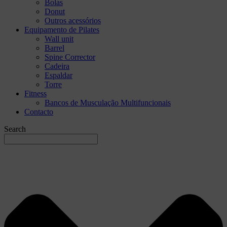
Bolas
Donut
Outros acessórios
Equipamento de Pilates
Wall unit
Barrel
Spine Corrector
Cadeira
Espaldar
Torre
Fitness
Bancos de Musculação Multifuncionais
Contacto
Search