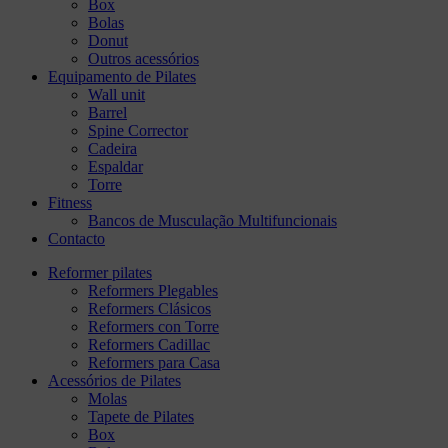
Box
Bolas
Donut
Outros acessórios
Equipamento de Pilates
Wall unit
Barrel
Spine Corrector
Cadeira
Espaldar
Torre
Fitness
Bancos de Musculação Multifuncionais
Contacto
Reformer pilates
Reformers Plegables
Reformers Clásicos
Reformers con Torre
Reformers Cadillac
Reformers para Casa
Acessórios de Pilates
Molas
Tapete de Pilates
Box