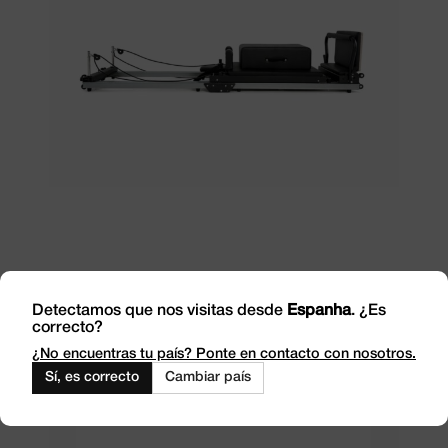
Adicionar
Reformer dobrável em alumínio StartLite
Detectamos que nos visitas desde
Espanha
. ¿Es
correcto?
735,54
€
Sem IVA
¿No encuentras tu país? Ponte en contacto con nosotros.
890,00
€
Impostos incluídos
Sí, es correcto
Cambiar país