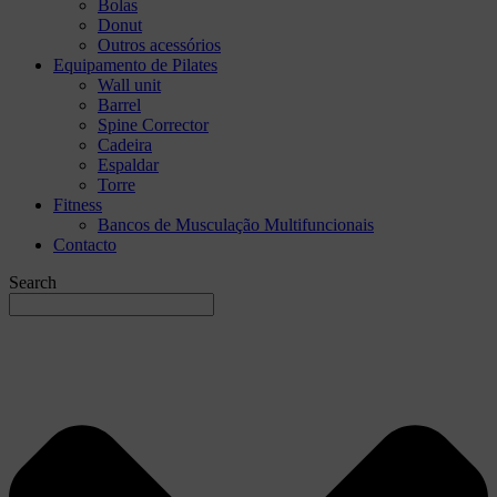
Bolas
Donut
Outros acessórios
Equipamento de Pilates
Wall unit
Barrel
Spine Corrector
Cadeira
Espaldar
Torre
Fitness
Bancos de Musculação Multifuncionais
Contacto
Search