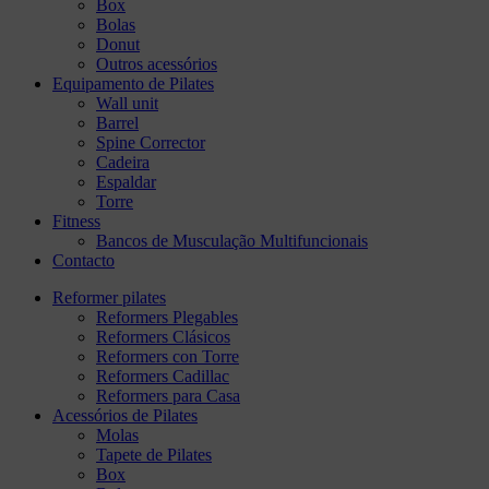
Box
Bolas
Donut
Outros acessórios
Equipamento de Pilates
Wall unit
Barrel
Spine Corrector
Cadeira
Espaldar
Torre
Fitness
Bancos de Musculação Multifuncionais
Contacto
Reformer pilates
Reformers Plegables
Reformers Clásicos
Reformers con Torre
Reformers Cadillac
Reformers para Casa
Acessórios de Pilates
Molas
Tapete de Pilates
Box