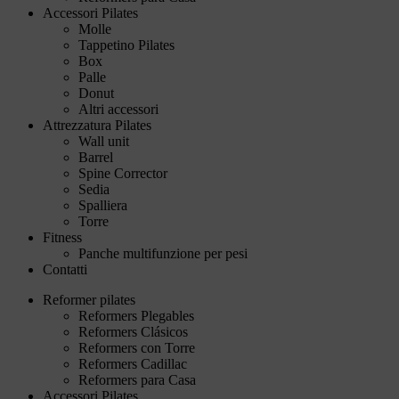
Accessori Pilates
Molle
Tappetino Pilates
Box
Palle
Donut
Altri accessori
Attrezzatura Pilates
Wall unit
Barrel
Spine Corrector
Sedia
Spalliera
Torre
Fitness
Panche multifunzione per pesi
Contatti
Reformer pilates
Reformers Plegables
Reformers Clásicos
Reformers con Torre
Reformers Cadillac
Reformers para Casa
Accessori Pilates