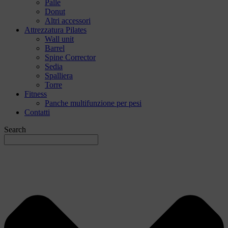
Palle
Donut
Altri accessori
Attrezzatura Pilates
Wall unit
Barrel
Spine Corrector
Sedia
Spalliera
Torre
Fitness
Panche multifunzione per pesi
Contatti
Search