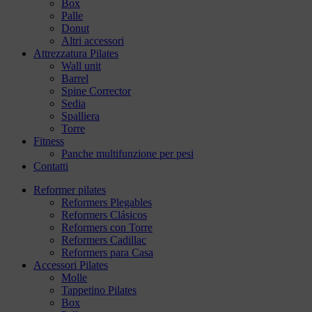
Box
Palle
Donut
Altri accessori
Attrezzatura Pilates
Wall unit
Barrel
Spine Corrector
Sedia
Spalliera
Torre
Fitness
Panche multifunzione per pesi
Contatti
Reformer pilates
Reformers Plegables
Reformers Clásicos
Reformers con Torre
Reformers Cadillac
Reformers para Casa
Accessori Pilates
Molle
Tappetino Pilates
Box