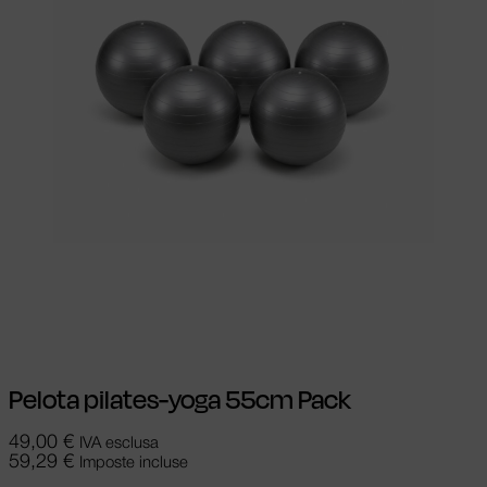
Scegli
Questo prodotto ha più varianti.
Le opzioni possono essere scelte nella
pagina del prodotto
Pelota pilates-yoga 55cm Pack
49,00
€
IVA esclusa
59,29
€
Imposte incluse