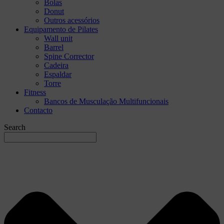
Bolas
Donut
Outros acessórios
Equipamento de Pilates
Wall unit
Barrel
Spine Corrector
Cadeira
Espaldar
Torre
Fitness
Bancos de Musculação Multifuncionais
Contacto
Search