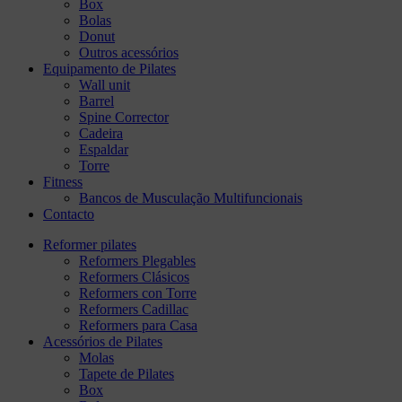
Box
Bolas
Donut
Outros acessórios
Equipamento de Pilates
Wall unit
Barrel
Spine Corrector
Cadeira
Espaldar
Torre
Fitness
Bancos de Musculação Multifuncionais
Contacto
Reformer pilates
Reformers Plegables
Reformers Clásicos
Reformers con Torre
Reformers Cadillac
Reformers para Casa
Acessórios de Pilates
Molas
Tapete de Pilates
Box