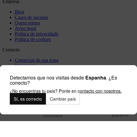
Empresa
Blog
Casos de sucesso
Quem somos
Aviso legal
Política de privacidade
Política de cookies
Contacto
Comercial da sua zona
Orçamento
Incidência
Detectamos que nos visitas desde
Espanha
. ¿Es
Visite-nos
correcto?
Trabalhe connosco
¿No encuentras tu país? Ponte en contacto con nosotros.
Outlet
Sí, es correcto
Cambiar país