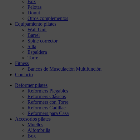
Box
Pelotas
Donut
Otros complementos
Equipamiento pilates
Wall Unit
Barrel
Spine corrector
Silla
Espaldera
Torre
Fitness
Bancos de Musculación Multifunción
Contacto
Reformer pilates
Reformers Plegables
Reformers Clásicos
Reformers con Torre
Reformers Cadillac
Reformers para Casa
Accesorios pilates
Muelles
Alfombrilla
Box