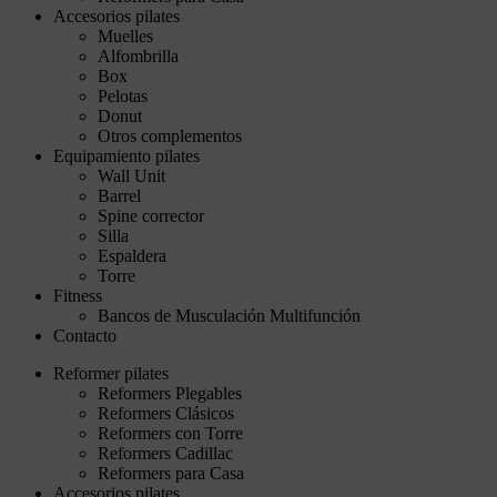
Accesorios pilates
Muelles
Alfombrilla
Box
Pelotas
Donut
Otros complementos
Equipamiento pilates
Wall Unit
Barrel
Spine corrector
Silla
Espaldera
Torre
Fitness
Bancos de Musculación Multifunción
Contacto
Reformer pilates
Reformers Plegables
Reformers Clásicos
Reformers con Torre
Reformers Cadillac
Reformers para Casa
Accesorios pilates