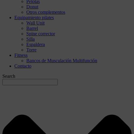
Pelotas
Donut
Otros complementos
Equipamiento pilates
Wall Unit
Barrel
Spine corrector
Silla
Espaldera
Torre
Fitness
Bancos de Musculación Multifunción
Contacto
Search