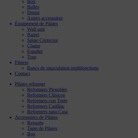
Box
Balles
Donut
Autres accessoires
Équipement de Pilates
Wall unit
Barrel
Spine Corrector
Chaise
Espalier
Tour
Fitness
Bancs de musculation multifonctions
Contact
Pilates reformer
Reformers Plegables
Reformers Clásicos
Reformers con Torre
Reformers Cadillac
Reformers para Casa
Accessoires de Pilates
Ressorts
Tapis de Pilates
Box