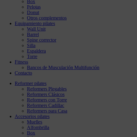
Box
Pelotas
Donut
Otros complementos
Equipamiento pilates
Wall Unit
Barrel
Spine corrector
Silla
Espaldera
Torre
Fitness
Bancos de Musculación Multifunción
Contacto
Reformer pilates
Reformers Plegables
Reformers Clásicos
Reformers con Torre
Reformers Cadillac
Reformers para Casa
Accesorios pilates
Muelles
Alfombrilla
Box