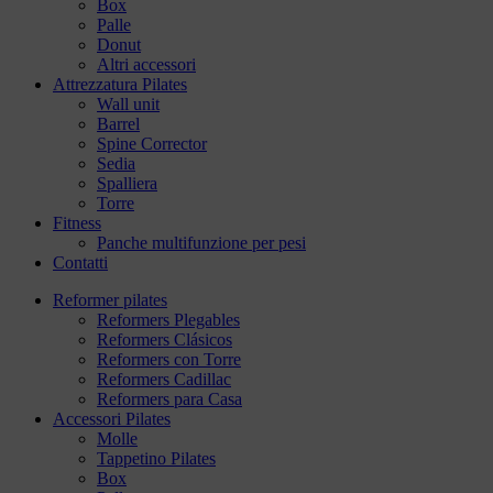
Box
Palle
Donut
Altri accessori
Attrezzatura Pilates
Wall unit
Barrel
Spine Corrector
Sedia
Spalliera
Torre
Fitness
Panche multifunzione per pesi
Contatti
Reformer pilates
Reformers Plegables
Reformers Clásicos
Reformers con Torre
Reformers Cadillac
Reformers para Casa
Accessori Pilates
Molle
Tappetino Pilates
Box