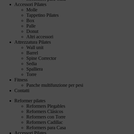
Accessori Pilates
Molle
Tappetino Pilates
Box
Palle
Donut
Altri accessori
Attrezzatura Pilates
Wall unit
Barrel
Spine Corrector
Sedia
Spalliera
Torre
Fitness
Panche multifunzione per pesi
Contatti
Reformer pilates
Reformers Plegables
Reformers Clásicos
Reformers con Torre
Reformers Cadillac
Reformers para Casa
Accessori Pilates