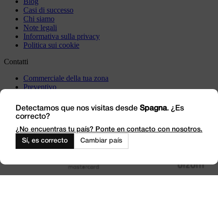
Blog
Casi di successo
Chi siamo
Note legali
Informativa sulla privacy
Politica sui cookie
Contatti
Commerciale della tua zona
Preventivo
Incident
Vieni a trovarci
Detectamos que nos visitas desde
Spagna
. ¿Es
correcto?
Lavora con noi
Outlet
¿No encuentras tu país? Ponte en contacto con nosotros.
Sí, es correcto
Cambiar país