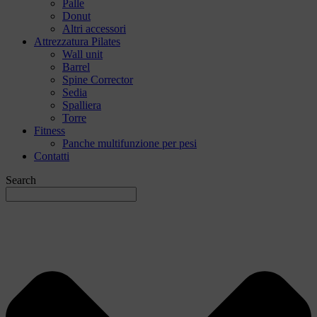
Palle
Donut
Altri accessori
Attrezzatura Pilates
Wall unit
Barrel
Spine Corrector
Sedia
Spalliera
Torre
Fitness
Panche multifunzione per pesi
Contatti
Search