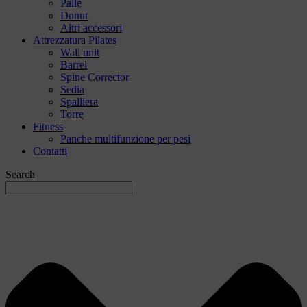
Palle
Donut
Altri accessori
Attrezzatura Pilates
Wall unit
Barrel
Spine Corrector
Sedia
Spalliera
Torre
Fitness
Panche multifunzione per pesi
Contatti
Search