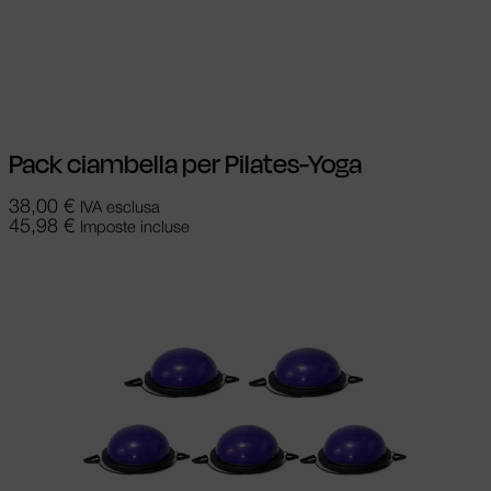
Scegli
Questo prodotto ha più varianti.
Le opzioni possono essere scelte nella
pagina del prodotto
Pack ciambella per Pilates-Yoga
38,00
€
IVA esclusa
45,98
€
Imposte incluse