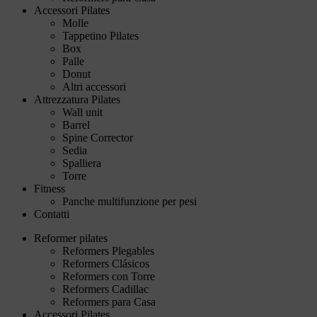
Accessori Pilates
Molle
Tappetino Pilates
Box
Palle
Donut
Altri accessori
Attrezzatura Pilates
Wall unit
Barrel
Spine Corrector
Sedia
Spalliera
Torre
Fitness
Panche multifunzione per pesi
Contatti
Reformer pilates
Reformers Plegables
Reformers Clásicos
Reformers con Torre
Reformers Cadillac
Reformers para Casa
Accessori Pilates