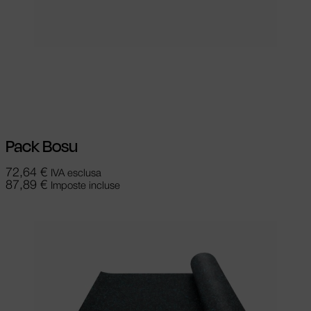
Scegli
Questo prodotto ha più varianti.
Le opzioni possono essere scelte nella
pagina del prodotto
Pack Bosu
72,64
€
IVA esclusa
87,89
€
Imposte incluse