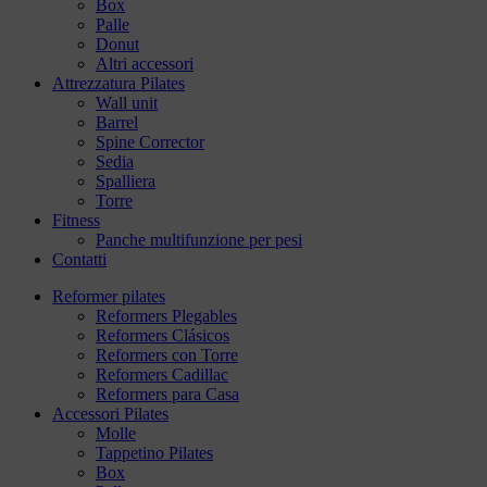
Box
Palle
Donut
Altri accessori
Attrezzatura Pilates
Wall unit
Barrel
Spine Corrector
Sedia
Spalliera
Torre
Fitness
Panche multifunzione per pesi
Contatti
Reformer pilates
Reformers Plegables
Reformers Clásicos
Reformers con Torre
Reformers Cadillac
Reformers para Casa
Accessori Pilates
Molle
Tappetino Pilates
Box