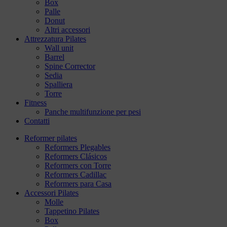
Box
Palle
Donut
Altri accessori
Attrezzatura Pilates
Wall unit
Barrel
Spine Corrector
Sedia
Spalliera
Torre
Fitness
Panche multifunzione per pesi
Contatti
Reformer pilates
Reformers Plegables
Reformers Clásicos
Reformers con Torre
Reformers Cadillac
Reformers para Casa
Accessori Pilates
Molle
Tappetino Pilates
Box