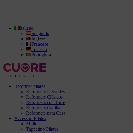
Italiano
Spagnolo
Inglese
Francese
Tedesco
Portoghese
Reformer pilates
Reformers Plegables
Reformers Clásicos
Reformers con Torre
Reformers Cadillac
Reformers para Casa
Accessori Pilates
Molle
Tappetino Pilates