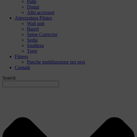
Palle
Donut
Altri accessori
Attrezzatura Pilates
Wall unit
Barrel
Spine Corrector
Sedia
Spalliera
Torre
Fitness
Panche multifunzione per pesi
Contatti
Search