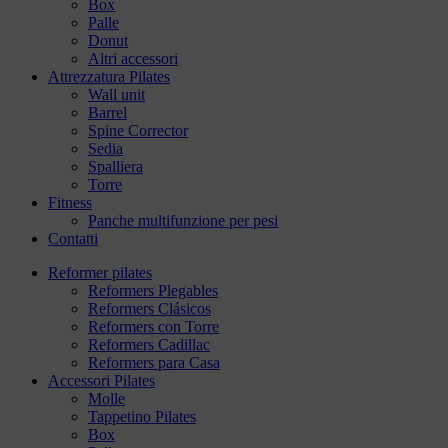
Box
Palle
Donut
Altri accessori
Attrezzatura Pilates
Wall unit
Barrel
Spine Corrector
Sedia
Spalliera
Torre
Fitness
Panche multifunzione per pesi
Contatti
Reformer pilates
Reformers Plegables
Reformers Clásicos
Reformers con Torre
Reformers Cadillac
Reformers para Casa
Accessori Pilates
Molle
Tappetino Pilates
Box