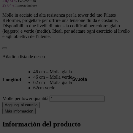
24,00
€
IVA esclusa
29,04
€
Imposte incluse
Molle in acciaio ad alta resistenza per la tower del tuo Pilates
Reformer, progettate per offrire una tensione fluida e costante.
Disponibili in due livelli di intensità codificati per colore: giallo
(leggero) e verde (medio). Ideali per adattare ogni esercizio al livello
e agli obiettivi dell’utente.
Añadir a lista de deseo
46 cm – Molla gialla
46 cm – Molla verde
Longitud
Svuota
62 cm – Molla gialla
62cm verde
Molle per tower quantità
Aggiungi al carrello
Más informacion
Información del producto