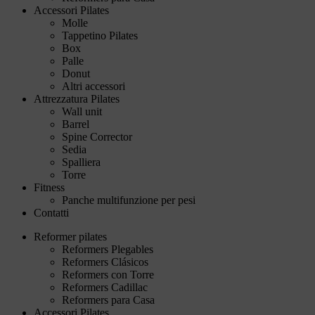
Accessori Pilates
Molle
Tappetino Pilates
Box
Palle
Donut
Altri accessori
Attrezzatura Pilates
Wall unit
Barrel
Spine Corrector
Sedia
Spalliera
Torre
Fitness
Panche multifunzione per pesi
Contatti
Reformer pilates
Reformers Plegables
Reformers Clásicos
Reformers con Torre
Reformers Cadillac
Reformers para Casa
Accessori Pilates