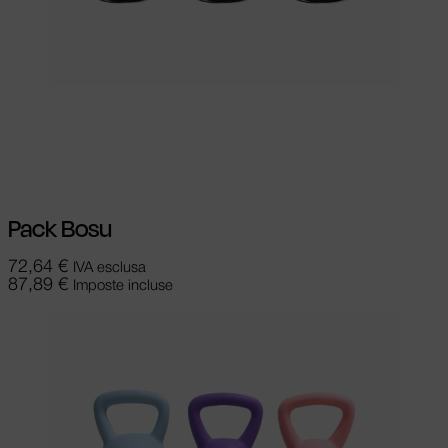
Scegli
Questo prodotto ha più varianti.
Le opzioni possono essere scelte nella
pagina del prodotto
Pack Bosu
72,64
€
IVA esclusa
87,89
€
Imposte incluse