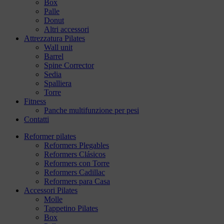
Box
Palle
Donut
Altri accessori
Attrezzatura Pilates
Wall unit
Barrel
Spine Corrector
Sedia
Spalliera
Torre
Fitness
Panche multifunzione per pesi
Contatti
Reformer pilates
Reformers Plegables
Reformers Clásicos
Reformers con Torre
Reformers Cadillac
Reformers para Casa
Accessori Pilates
Molle
Tappetino Pilates
Box