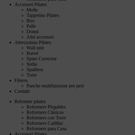
Accessori Pilates
Molle
Tappetino Pilates
Box
Palle
Donut
Altri accessori
Attrezzatura Pilates
Wall unit
Barrel
Spine Corrector
Sedia
Spalliera
Torre
Fitness
Panche multifunzione per pesi
Contatti
Reformer pilates
Reformers Plegables
Reformers Clásicos
Reformers con Torre
Reformers Cadillac
Reformers para Casa
Accessori Pilates