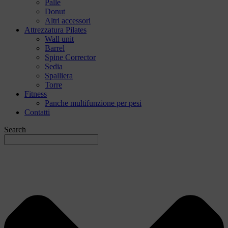
Palle
Donut
Altri accessori
Attrezzatura Pilates
Wall unit
Barrel
Spine Corrector
Sedia
Spalliera
Torre
Fitness
Panche multifunzione per pesi
Contatti
Search