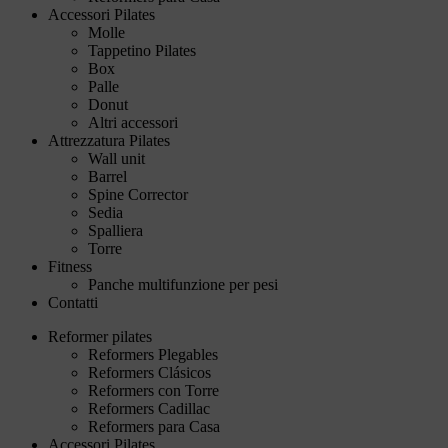
Accessori Pilates
Molle
Tappetino Pilates
Box
Palle
Donut
Altri accessori
Attrezzatura Pilates
Wall unit
Barrel
Spine Corrector
Sedia
Spalliera
Torre
Fitness
Panche multifunzione per pesi
Contatti
Reformer pilates
Reformers Plegables
Reformers Clásicos
Reformers con Torre
Reformers Cadillac
Reformers para Casa
Accessori Pilates