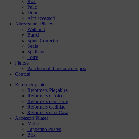
Box
Palle
Donut
Altri accessori
Attrezzatura Pilates
Wall unit
Barrel
Spine Corrector
Sedia
Spalliera
Torre
Fitness
Panche multifunzione per pesi
Contatti
Reformer pilates
Reformers Plegables
Reformers Clásicos
Reformers con Torre
Reformers Cadillac
Reformers para Casa
Accessori Pilates
Molle
Tappetino Pilates
Box