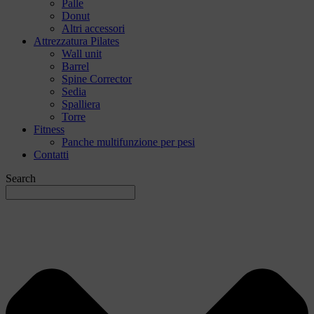
Palle
Donut
Altri accessori
Attrezzatura Pilates
Wall unit
Barrel
Spine Corrector
Sedia
Spalliera
Torre
Fitness
Panche multifunzione per pesi
Contatti
Search