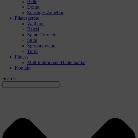
Bälle
Donut
Sonstiges Zubehör
Pilatesgeräte
Wall unit
Barrel
Spine Corrector
Stuhl
Sprossenwand
Turm
Fitness
Multifunktionale Hantelbänke
Kontakt
Search