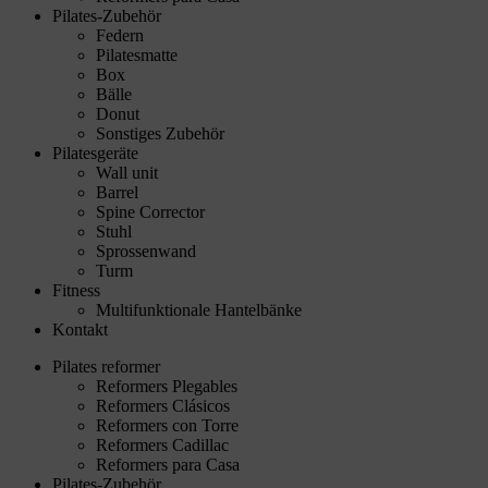
Pilates-Zubehör
Federn
Pilatesmatte
Box
Bälle
Donut
Sonstiges Zubehör
Pilatesgeräte
Wall unit
Barrel
Spine Corrector
Stuhl
Sprossenwand
Turm
Fitness
Multifunktionale Hantelbänke
Kontakt
Pilates reformer
Reformers Plegables
Reformers Clásicos
Reformers con Torre
Reformers Cadillac
Reformers para Casa
Pilates-Zubehör