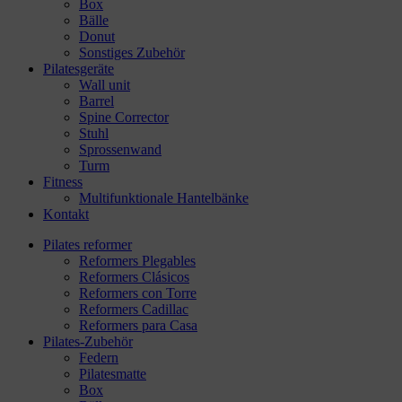
Box
Bälle
Donut
Sonstiges Zubehör
Pilatesgeräte
Wall unit
Barrel
Spine Corrector
Stuhl
Sprossenwand
Turm
Fitness
Multifunktionale Hantelbänke
Kontakt
Pilates reformer
Reformers Plegables
Reformers Clásicos
Reformers con Torre
Reformers Cadillac
Reformers para Casa
Pilates-Zubehör
Federn
Pilatesmatte
Box