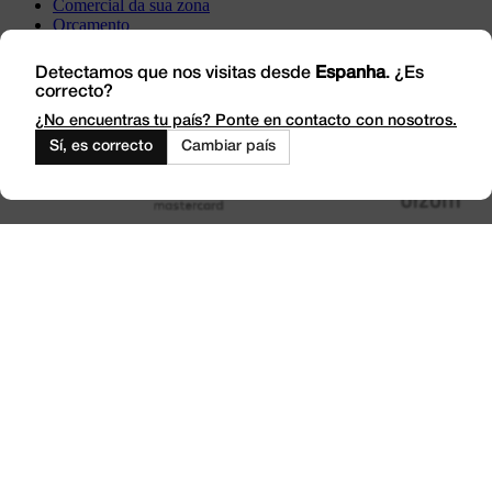
Comercial da sua zona
Orçamento
Incidência
Visite-nos
Detectamos que nos visitas desde
Espanha
. ¿Es
correcto?
Trabalhe connosco
Outlet
¿No encuentras tu país? Ponte en contacto con nosotros.
Sí, es correcto
Cambiar país