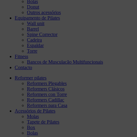
Bolas
Donut
Outros acessórios
Equipamento de Pilates
Wall unit
Barrel
Spine Corrector
Cadeira
Espaldar
Torre
Fitness
Bancos de Musculação Multifuncionais
Contacto
Reformer pilates
Reformers Plegables
Reformers Clásicos
Reformers con Torre
Reformers Cadillac
Reformers para Casa
Acessórios de Pilates
Molas
Tapete de Pilates
Box
Bolas