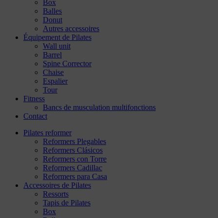
Box
Balles
Donut
Autres accessoires
Équipement de Pilates
Wall unit
Barrel
Spine Corrector
Chaise
Espalier
Tour
Fitness
Bancs de musculation multifonctions
Contact
Pilates reformer
Reformers Plegables
Reformers Clásicos
Reformers con Torre
Reformers Cadillac
Reformers para Casa
Accessoires de Pilates
Ressorts
Tapis de Pilates
Box