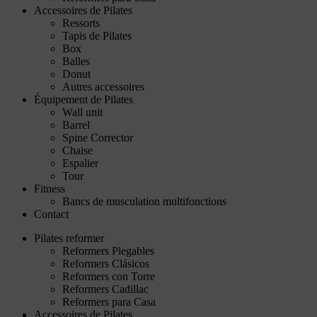
Accessoires de Pilates
Ressorts
Tapis de Pilates
Box
Balles
Donut
Autres accessoires
Équipement de Pilates
Wall unit
Barrel
Spine Corrector
Chaise
Espalier
Tour
Fitness
Bancs de musculation multifonctions
Contact
Pilates reformer
Reformers Plegables
Reformers Clásicos
Reformers con Torre
Reformers Cadillac
Reformers para Casa
Accessoires de Pilates