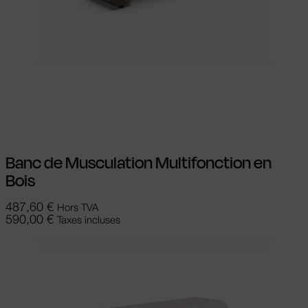
Choix des options
Ce produit a
plusieurs variations. Les options peuvent
être choisies sur la page du produit
Banc de Musculation Multifonction en
Bois
487,60
€
Hors TVA
590,00
€
Taxes incluses